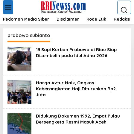
L
e
w
a
Pedoman Media Siber
Disclaimer
Kode Etik
Redaksi
t
i
k
prabowo subianto
e
k
13 Sapi Kurban Prabowo di Riau Siap
o
Disembelih pada Idul Adha 2026
n
t
e
n
Harga Avtur Naik, Ongkos
Keberangkatan Haji Diturunkan Rp2
Juta
Didukung Dokumen 1992, Empat Pulau
Bersengketa Resmi Masuk Aceh