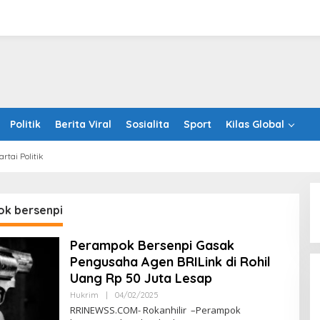
Politik
Berita Viral
Sosialita
Sport
Kilas Global
artai Politik
k bersenpi
Perampok Bersenpi Gasak
Sentosa GrillFest 2026 Returns
Pengusaha Agen BRILink di Rohil
with Its Largest Line-Up Yet: 42
Food Vendors, First-Ever
Uang Rp 50 Juta Lesap
Omakase-Inspired Beachfront
Oleh
Hukrim
|
04/02/2025
Dining and Returning Crowd
RRINEWSS
RRINEWSS.COM- Rokanhilir –Perampok
Favourites