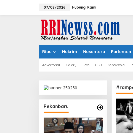
Lewati
ke
07/08/2026
Hubungi Kami
konten
Riau
Hukrim
Nusantara
Parlemen
Advertorial
Galery
Foto
CSR
Sepakbola
P
#rampo
Pekanbaru