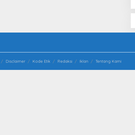
Disclaimer
Kode Etik
Redaksi
Iklan
Tentang Kami