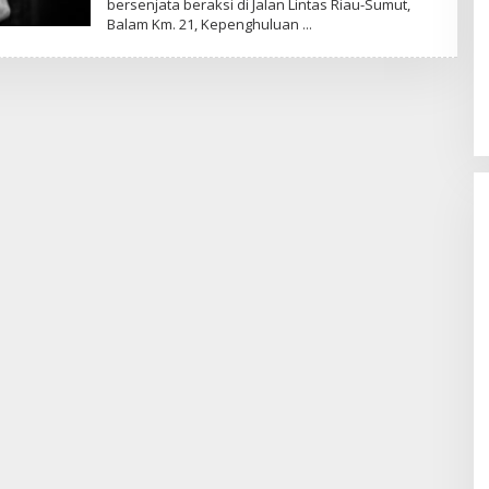
bersenjata beraksi di Jalan Lintas Riau-Sumut,
Balam Km. 21, Kepenghuluan