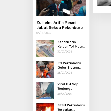
Zulhelmi Arifin Resmi
Jabat Sekda Pekanbaru
03/08/2026
Kendaraan
Keluar Tol Muara
Fajar Dialihkan
30/07/2026
ke Pekanbaru
PN Pekanbaru
Gelar Sidang
Putusan Perkara
28/07/2026
Abdul Wahid 30
Juli 2026
Viral RM Sop
Tunjang
Pekanbaru
21/07/2026
Bentak
Pelanggan,
SPBU Pekanbaru
Pemilik Minta
Terbakar,
Maaf