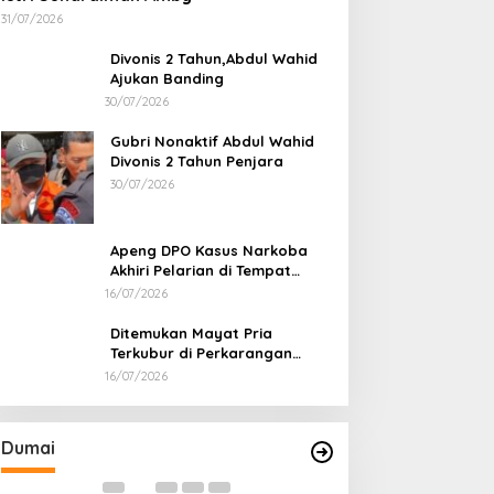
31/07/2026
Divonis 2 Tahun,Abdul Wahid
Ajukan Banding
30/07/2026
Gubri Nonaktif Abdul Wahid
Divonis 2 Tahun Penjara
30/07/2026
Apeng DPO Kasus Narkoba
Akhiri Pelarian di Tempat
Persembunyiannya di Kampar
16/07/2026
Ditemukan Mayat Pria
Terkubur di Perkarangan
Rumah
16/07/2026
Bahas Sekolah Nasional Terpadu,
Bapas dan Pemk
Empat Kepala Daerah Temui
Nota Kesepakat
Kemendikdasmen
Pelaksanaan Pida
Di Dumai
|
06/08/2026
Di Dumai
|
06/08/2026
Dumai