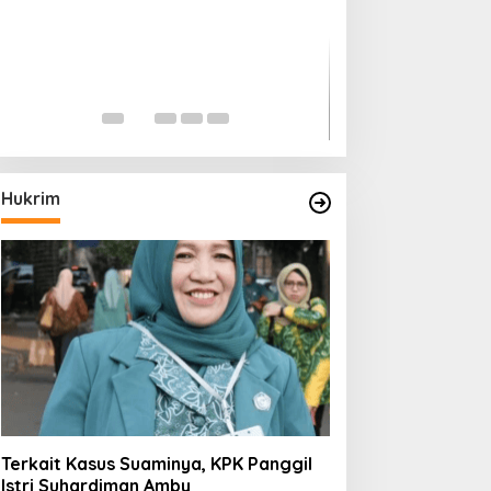
Memperluas Cak
Mahasiswa Asal 
Dulatkhan, Menit
CUHK
Hukrim
Terkait Kasus Suaminya, KPK Panggil
Istri Suhardiman Amby