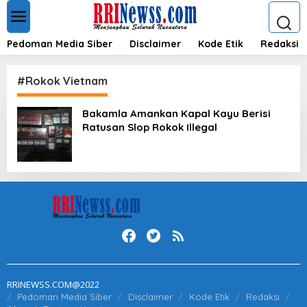
L
e
w
a
Pedoman Media Siber
Disclaimer
Kode Etik
Redaksi
t
i
k
#Rokok Vietnam
e
k
Bakamla Amankan Kapal Kayu Berisi
o
Ratusan Slop Rokok Illegal
n
t
e
n
RRINEWSS.COM@2022
Pedoman Media Siber
Disclaimer
Kode Etik
Redaksi