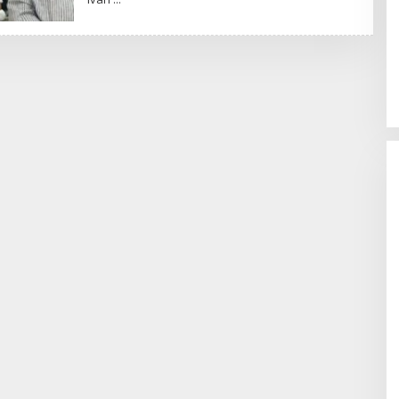
awala:
zbekistan,
i Masa Depan di