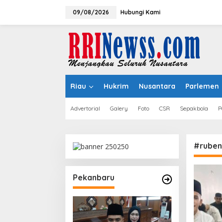
Lewati
ke
09/08/2026
Hubungi Kami
konten
Riau
Hukrim
Nusantara
Parlemen
Advertorial
Galery
Foto
CSR
Sepakbola
P
#ruben
Pekanbaru