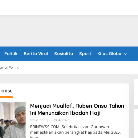
Politik
Berita Viral
Sosialita
Sport
Kilas Global
artai Politik
 onsu
Menjadi Muallaf, Ruben Onsu Tahun
TP recognized as a Visionary
Ini Menunaikan Ibadah Haji
Leader for innovation and growth
in Frost & Sullivan’s 2026 Frost
Oleh
Sosialita
|
29/04/2025
RRINEWSS
Radar™ for Customer Experience
RRINEWSS.COM- Selebritas Ivan Gunawan
Management Services in Asia-
memastikan akan berangkat haji pada Mei 2025.
Pacific
Ivan