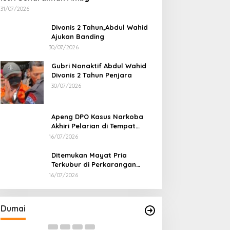
31/07/2026
Divonis 2 Tahun,Abdul Wahid
Ajukan Banding
30/07/2026
Gubri Nonaktif Abdul Wahid
Divonis 2 Tahun Penjara
30/07/2026
Apeng DPO Kasus Narkoba
Akhiri Pelarian di Tempat
Persembunyiannya di Kampar
16/07/2026
Ditemukan Mayat Pria
Terkubur di Perkarangan
Rumah
16/07/2026
Pertamina Kilang Dumai Perkuat
Keandalan Tanggap Darurat
Di Dumai
|
05/08/2026
Dumai