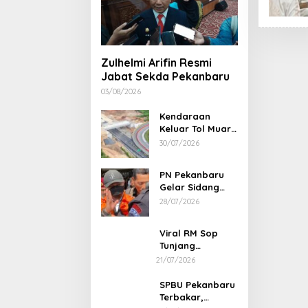
Aon Menunjuk Stephen sebagai
Memperluas Cakr
CEO untuk Indonesia
Mahasiswa Asal U
Zulhelmi Arifin Resmi
Dulatkhan, Menit
Jabat Sekda Pekanbaru
CUHK
03/08/2026
Kendaraan
Keluar Tol Muara
Fajar Dialihkan
30/07/2026
ke Pekanbaru
PN Pekanbaru
Gelar Sidang
Putusan Perkara
28/07/2026
Abdul Wahid 30
Juli 2026
Viral RM Sop
Tunjang
Pekanbaru
21/07/2026
Bentak
Pelanggan,
SPBU Pekanbaru
Pemilik Minta
Terbakar,
Maaf