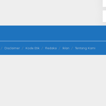
Disclaimer
Kode Etik
Redaksi
Iklan
Tentang Kami