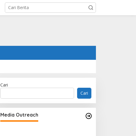
Cari
Cari
Bridge Data Centres and Morong
Electric Jointly Launch the World’s
Media Outreach
First Fully Prefabricated Power
Module for AI Data Centres