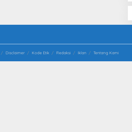
Disclaimer
Kode Etik
Redaksi
Iklan
Tentang Kami