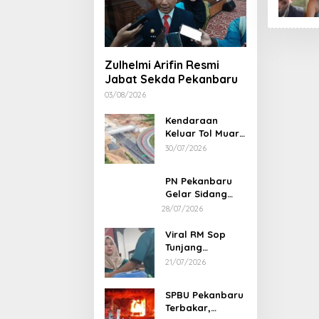
Zulhelmi Arifin Resmi
Jabat Sekda Pekanbaru
03/08/2026
Kendaraan
Keluar Tol Muara
Fajar Dialihkan
30/07/2026
ke Pekanbaru
PN Pekanbaru
Gelar Sidang
Putusan Perkara
28/07/2026
Abdul Wahid 30
Juli 2026
Viral RM Sop
Tunjang
Pekanbaru
21/07/2026
Bentak
Pelanggan,
SPBU Pekanbaru
Pemilik Minta
Terbakar,
Maaf