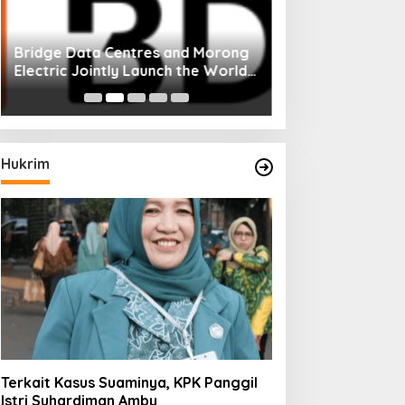
Bridge Data Centres and Morong
Electric Jointly Launch the World’s
First Fully Prefabricated Power
Module for AI Data Centres
Hukrim
Terkait Kasus Suaminya, KPK Panggil
Istri Suhardiman Amby