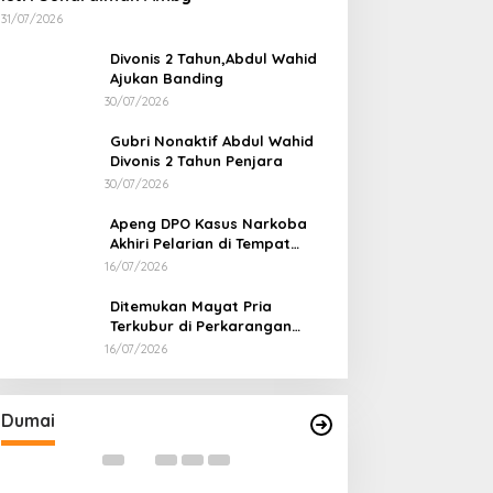
31/07/2026
Divonis 2 Tahun,Abdul Wahid
Ajukan Banding
30/07/2026
Gubri Nonaktif Abdul Wahid
Divonis 2 Tahun Penjara
30/07/2026
Apeng DPO Kasus Narkoba
Akhiri Pelarian di Tempat
Persembunyiannya di Kampar
16/07/2026
Ditemukan Mayat Pria
Terkubur di Perkarangan
Rumah
16/07/2026
Bapas dan Pemko Dumai Teken
Korupsi Distrik 
Nota Kesepakatan Tempat
Kejari Periksa 2
Pelaksanaan Pidana Kerja Sosial
Di Dumai
|
06/08/2026
Di Dumai
|
05/08/202
Dumai