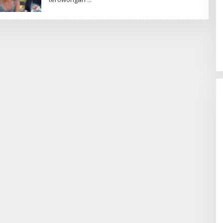
TP recognized as a Visionary
Leader for innovation and growth
in Frost & Sullivan’s 2026 Frost
Radar™ for Customer Experience
Management Services in Asia-
Pacific