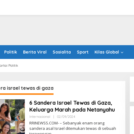
Politik
Berita Viral
Sosialita
Sport
Kilas Global
artai Politik
a israel tewas di gaza
6 Sandera Israel Tewas di Gaza,
Keluarga Marah pada Netanyahu
Oleh
Internasional
|
02/09/2024
RRINEWSS
RRINEWSS.COM- – Sebanyak enam orang
sandera asal Israel ditemukan tewas di sebuah
terowongan