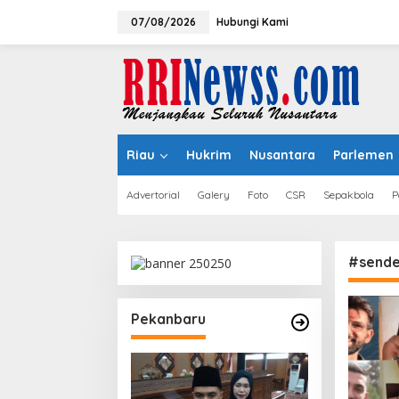
Lewati
ke
07/08/2026
Hubungi Kami
konten
Riau
Hukrim
Nusantara
Parlemen
Advertorial
Galery
Foto
CSR
Sepakbola
P
#sender
Pekanbaru