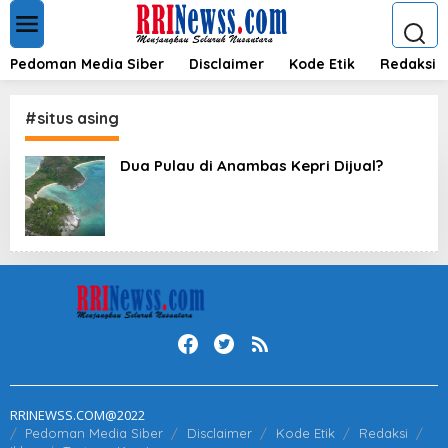
L
e
w
a
Pedoman Media Siber
Disclaimer
Kode Etik
Redaksi
t
i
k
#situs asing
e
k
Dua Pulau di Anambas Kepri Dijual?
o
n
t
e
n
RRINEWSS.COM@2022
Pedoman Media Siber
Disclaimer
Kode Etik
Redaksi