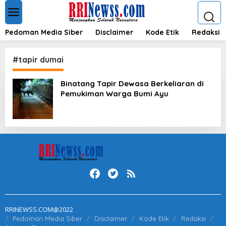
L
e
w
a
Pedoman Media Siber
Disclaimer
Kode Etik
Redaksi
t
i
k
#tapir dumai
e
k
Binatang Tapir Dewasa Berkeliaran di
o
Pemukiman Warga Bumi Ayu
n
t
e
n
RRINEWSS.COM@2022
Pedoman Media Siber
Disclaimer
Kode Etik
Redaksi