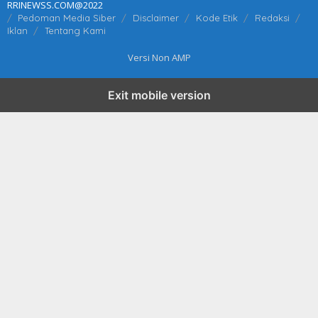
RRINEWSS.COM@2022
Pedoman Media Siber
Disclaimer
Kode Etik
Redaksi
Iklan
Tentang Kami
Versi Non AMP
Exit mobile version