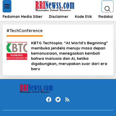
L
e
w
a
Pedoman Media Siber
Disclaimer
Kode Etik
Redaksi
t
i
k
#TechConference
e
k
KBTG Techtopia: “At World’s Beginning”
o
membuka jendela menuju masa depan
n
t
kemanusiaan, menegaskan kembali
e
bahwa manusia dan AI, ketika
n
digabungkan, merupakan suar dari era
baru