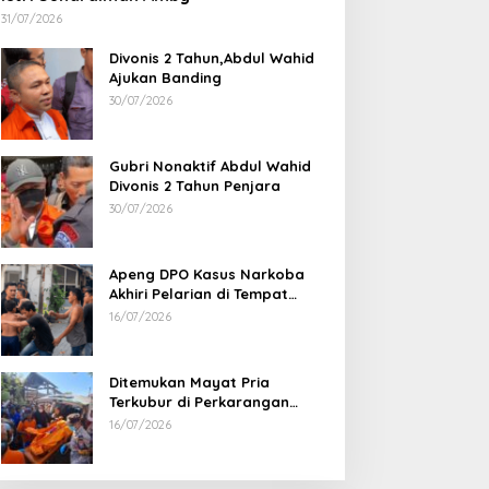
31/07/2026
Divonis 2 Tahun,Abdul Wahid
Ajukan Banding
30/07/2026
Gubri Nonaktif Abdul Wahid
Divonis 2 Tahun Penjara
30/07/2026
Apeng DPO Kasus Narkoba
Akhiri Pelarian di Tempat
Persembunyiannya di Kampar
16/07/2026
Ditemukan Mayat Pria
Terkubur di Perkarangan
Rumah
16/07/2026
Sabu 2,69 Kg dari Dumai Berhasil