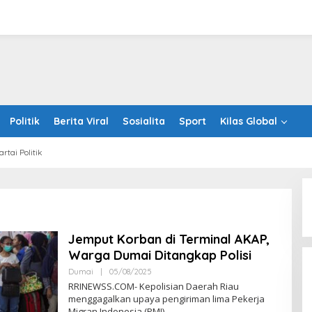
Politik
Berita Viral
Sosialita
Sport
Kilas Global
artai Politik
Jemput Korban di Terminal AKAP,
Warga Dumai Ditangkap Polisi
Oleh
Dumai
|
05/08/2025
RRINEWSS
RRINEWSS.COM- Kepolisian Daerah Riau
menggagalkan upaya pengiriman lima Pekerja
Migran Indonesia (PMI)