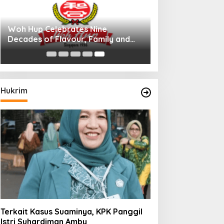
Woh Hup Celebrates Nine
Decades of Flavour, Family and
Innovation with Four Bold New
Sauces
Hukrim
Terkait Kasus Suaminya, KPK Panggil
Istri Suhardiman Amby