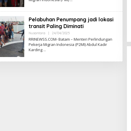
anding Initiative
Holistic Way Unveils New Plant-
Pelabuhan Penumpang jadi lokasi
 at Insurance Asia
Based Menopause Relief
transit Paling Diminati
Supplement
Oleh
Nusantara
|
24/04/2025
RRINEWSS
RRINEWSS.COM- Batam – Menteri Perlindungan
Pekerja Migran Indonesia (P2MI) Abdul Kadir
Karding