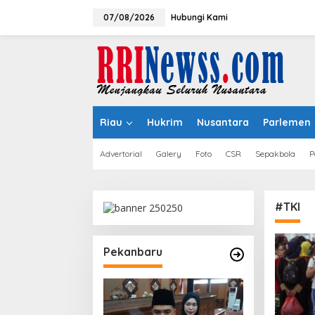
Lewati
ke
07/08/2026
Hubungi Kami
konten
Riau
Hukrim
Nusantara
Parlemen
Advertorial
Galery
Foto
CSR
Sepakbola
P
#TKI
Pekanbaru