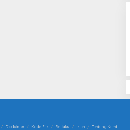
 Orang
Pertamina Kilang Dumai Perkuat
Keandalan Tanggap Darurat
Di Dumai
|
05/08/2026
Disclaimer
Kode Etik
Redaksi
Iklan
Tentang Kami