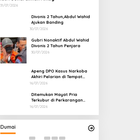
31/07/2026
Divonis 2 Tahun,Abdul Wahid
Ajukan Banding
30/07/2026
Gubri Nonaktif Abdul Wahid
Divonis 2 Tahun Penjara
30/07/2026
Apeng DPO Kasus Narkoba
Akhiri Pelarian di Tempat
Persembunyiannya di Kampar
16/07/2026
Ditemukan Mayat Pria
Terkubur di Perkarangan
Rumah
16/07/2026
Bahas Sekolah Nasional Terpadu,
Bapas dan Pemk
Empat Kepala Daerah Temui
Nota Kesepakat
Kemendikdasmen
Pelaksanaan Pida
Di Dumai
|
06/08/2026
Di Dumai
|
06/08/2026
Dumai