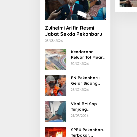
Zulhelmi Arifin Resmi
Jabat Sekda Pekanbaru
03/08/2026
Kendaraan
Keluar Tol Muara
Fajar Dialihkan
30/07/2026
ke Pekanbaru
PN Pekanbaru
Gelar Sidang
Putusan Perkara
28/07/2026
Abdul Wahid 30
Juli 2026
Viral RM Sop
Tunjang
Pekanbaru
21/07/2026
Bentak
Pelanggan,
SPBU Pekanbaru
Pemilik Minta
Terbakar,
Maaf