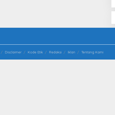
Disclaimer
Kode Etik
Redaksi
Iklan
Tentang Kami