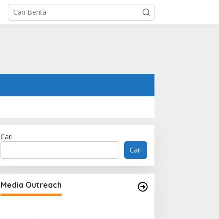
Cari
Cari
Memperluas Cak
Mahasiswa Asal 
Media Outreach
Dulatkhan, Menit
CUHK