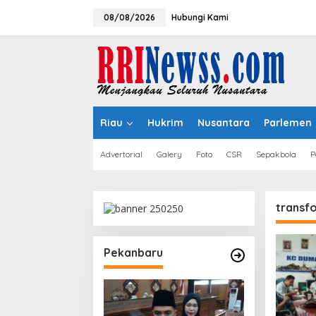
Lewati
ke
08/08/2026
Hubungi Kami
konten
Riau
Hukrim
Nusantara
Parlemen
Advertorial
Galery
Foto
CSR
Sepakbola
P
transf
Pekanbaru