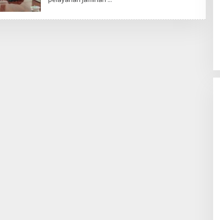
Sentosa GrillFest 2026 Returns
with Its Largest Line-Up Yet: 42
Food Vendors, First-Ever
Omakase-Inspired Beachfront
Dining and Returning Crowd
Favourites