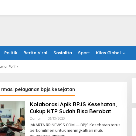
Politik
Berita Viral
Sosialita
Sport
Kilas Global
artai Politik
ormasi pelayanan bpjs kesejatan
Kolaborasi Apik BPJS Kesehatan,
Cukup KTP Sudah Bisa Berobat
Oleh
Dumai
|
03/10/2023
RRINEWSS
JAKARTA RRINEWSS.COM — BPJS Kesehatan terus
berkomitmen untuk meningkatkan mutu
pelayanan Jaminan