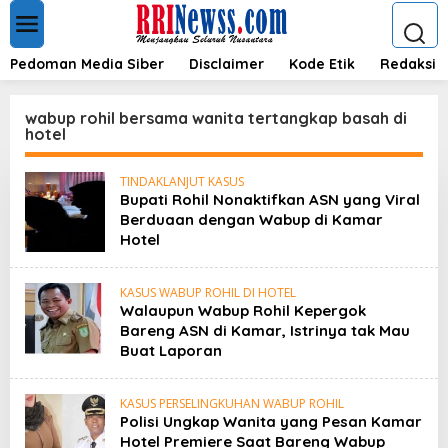
L
e
w
a
Pedoman Media Siber
Disclaimer
Kode Etik
Redaksi
t
i
k
wabup rohil bersama wanita tertangkap basah di
e
hotel
k
o
TINDAKLANJUT KASUS
n
Bupati Rohil Nonaktifkan ASN yang Viral
t
Berduaan dengan Wabup di Kamar
e
Hotel
n
KASUS WABUP ROHIL DI HOTEL
Walaupun Wabup Rohil Kepergok
Bareng ASN di Kamar, Istrinya tak Mau
Buat Laporan
KASUS PERSELINGKUHAN WABUP ROHIL
Polisi Ungkap Wanita yang Pesan Kamar
Hotel Premiere Saat Bareng Wabup