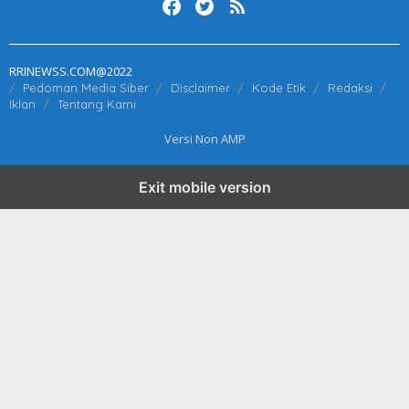
RRINEWSS.COM@2022
Pedoman Media Siber
Disclaimer
Kode Etik
Redaksi
Iklan
Tentang Kami
Versi Non AMP
Exit mobile version