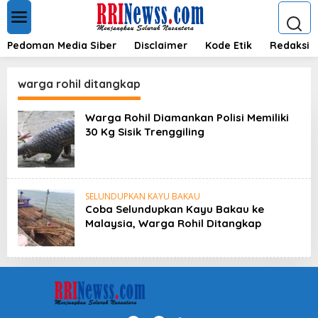
L
e
w
a
Pedoman Media Siber
Disclaimer
Kode Etik
Redaksi
t
i
k
warga rohil ditangkap
e
k
Warga Rohil Diamankan Polisi Memiliki
o
30 Kg Sisik Trenggiling
n
t
e
n
SELUNDUPKAN KAYU BAKAU
Coba Selundupkan Kayu Bakau ke
Malaysia, Warga Rohil Ditangkap