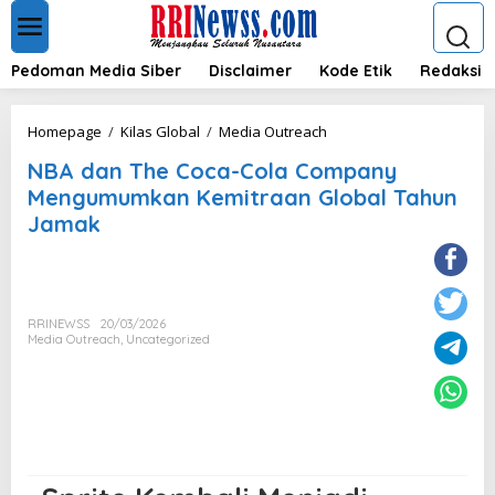
L
e
w
a
Pedoman Media Siber
Disclaimer
Kode Etik
Redaksi
t
i
k
N
Homepage
/
Kilas Global
/
Media Outreach
e
B
k
NBA dan The Coca-Cola Company
A
o
d
Mengumumkan Kemitraan Global Tahun
n
a
Jamak
t
n
e
T
n
h
e
C
RRINEWSS
20/03/2026
o
Media Outreach
,
Uncategorized
c
a
-
C
o
l
a
C