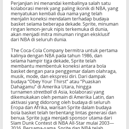
Perjanjian ini menandai kembalinya salah satu
n
kolaborasi merek yang paling ikonik di NBA, yang
G
menyatukan kembali dua nama yang telah
l
menjalin koneksi mendalam terhadap budaya
o
basket selama beberapa dekade. Sprite, minuman
b
ringan lemon-jeruk nipis terkemuka di dunia,
a
akan menjadi mitra minuman ringan eksklusif
l
dari NBA di seluruh dunia.
T
a
The Coca-Cola Company bermitra untuk pertama
h
kalinya dengan NBA pada tahun 1986, dan
u
selama hampir tiga dekade, Sprite telah
n
membantu membentuk koneksi antara bola
J
basket dengan para penggemar dalam olahraga,
a
musik, mode, dan ekspresi diri. Dari dampak
m
budaya “Obey Your Thirst” atau “Puaskan
a
Dahagamu” di Amerika Utara, hingga
k
turnamen
streetball
di Asia, kolaborasi yang
dikemukakan oleh pemain di Amerika Latin, dan
aktivasi yang didorong oleh budaya di seluruh
Eropa dan Afrika, warisan Sprite dalam budaya
bola basket telah terbentang lintas generasi dan
benua. Sprite juga menjadi sponsor utama dari
Slam Dunk Contest di NBA All-Star mulai 2003—
2016. Bersama-sama, Sprite dan NBA telah