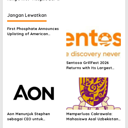
o
Southeast Asia
made from recycled
s
plastics to help foster
recycling habits and
Jangan Lewatkan
promote proper recycling
of beverage packaging
First Phosphate Announces
Uplisting of American
Depositary Receipt (ADR) to
Nasdaq Global Market
Under Ticker Symbol PHOS
Sentosa GrillFest 2026
Returns with Its Largest
Line-Up Yet: 42 Food
Vendors, First-Ever
Omakase-Inspired
Beachfront Dining and
Returning Crowd Favourites
Aon Menunjuk Stephen
Memperluas Cakrawala:
sebagai CEO untuk
Mahasiswa Asal Uzbekistan,
Indonesia
Dulatkhan, Meniti Masa