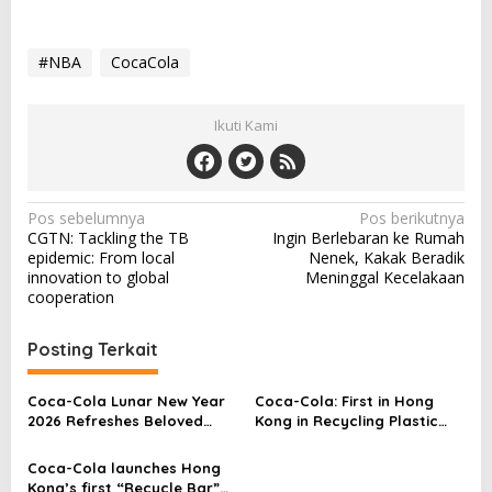
#NBA
CocaCola
Ikuti Kami
N
Pos sebelumnya
Pos berikutnya
CGTN: Tackling the TB
Ingin Berlebaran ke Rumah
a
epidemic: From local
Nenek, Kakak Beradik
v
innovation to global
Meninggal Kecelakaan
cooperation
i
g
Posting Terkait
a
s
Coca-Cola Lunar New Year
Coca-Cola: First in Hong
2026 Refreshes Beloved
Kong in Recycling Plastic
i
Traditions by Inviting Gen Z
Bottles to Create New Ones
p
to Co-Create Local
Leveraging Its Own Facilities
Coca-Cola launches Hong
Celebrations Across
Kong’s first “Recycle Bar”