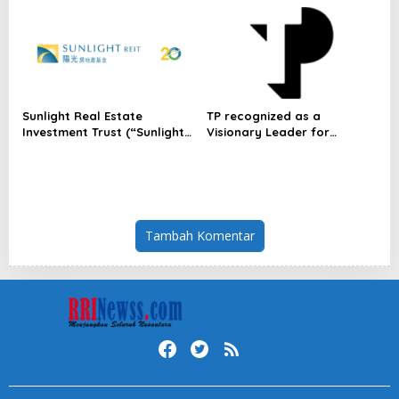
Depan di CUHK
Sunlight Real Estate
TP recognized as a
Investment Trust (“Sunlight
Visionary Leader for
REIT”) Interim Results for
innovation and growth in
the Six Months Ended 30
Frost & Sullivan’s 2026 Frost
June 2026
Radar™ for Customer
Experience Management
Services in Asia-Pacific
Tambah Komentar