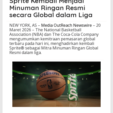
Sprite Kembali Menjadi
o
Minuman Ringan Resmi
m
p
secara Global dalam Liga
a
n
NEW YORK, AS –
Media OutReach Newswire
– 20
y
Maret 2026 – The National Basketball
M
Association (NBA) dan The Coca-Cola Company
e
mengumumkan kemitraan pemasaran global
n
terbaru pada hari ini, menghadirkan kembali
g
Sprite® sebagai Mitra Minuman Ringan Global
u
Resmi dalam liga.
m
u
m
k
a
n
K
e
m
i
t
r
a
a