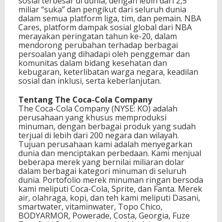
sosial terbesar di dunia, dengan lebih dari 2,5
miliar “suka” dan pengikut dari seluruh dunia
dalam semua platform liga, tim, dan pemain. NBA
Cares, platform dampak sosial global dari NBA
merayakan peringatan tahun ke-20, dalam
mendorong perubahan terhadap berbagai
persoalan yang dihadapi oleh penggemar dan
komunitas dalam bidang kesehatan dan
kebugaran, keterlibatan warga negara, keadilan
sosial dan inklusi, serta keberlanjutan.
Tentang The Coca-Cola Company
The Coca-Cola Company (NYSE: KO) adalah
perusahaan yang khusus memproduksi
minuman, dengan berbagai produk yang sudah
terjual di lebih dari 200 negara dan wilayah.
Tujuan perusahaan kami adalah menyegarkan
dunia dan menciptakan perbedaan. Kami menjual
beberapa merek yang bernilai miliaran dolar
dalam berbagai kategori minuman di seluruh
dunia. Portofolio merek minuman ringan bersoda
kami meliputi Coca-Cola, Sprite, dan Fanta. Merek
air, olahraga, kopi, dan teh kami meliputi Dasani,
smartwater, vitaminwater, Topo Chico,
BODYARMOR, Powerade, Costa, Georgia, Fuze