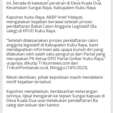
ini, berada di kawasan perairan di Desa Kuala Dua,
h
Kecamatan Sungai Raya, Kabupaten Kubu Raya.
D
i
Kapolres Kubu Raya, AKBP Arief Hidayat,
r
mengatakan kejadian berawal setelah proses
i
pendaftaran Bakal Calon Anggota Legislatif (Ba
k
caleg) di KPUD Kubu Raya.
e
S
u
“Setelah dilaksanakan proses pendaftaran calon
n
anggota legislatif di Kabupaten Kubu Raya, kami
g
mendapatkan informasi ada upaya bunuh diri yang
a
dilakukan oleh salah satu pengurus dari Partai yang
i
merupakan Plt Ketua DPD Partai Golkar Kubu Raya,”
ucapnya, dikutip Tribunnews.com dari
TribunPontianak.co.id, Minggu (14/5/2023).
Meski demikian, pihak kepolisian masih mendalami
motif kejadian tersebut.
Kapolres menjelaskan, berdasarkan keterangan
istrinya, Iqbal mengarah ke tepian Sungai Kapuas di
Desa Kuala Dua usai melakukan pendaftaran Ba
caleg dan keluar dari kantor.