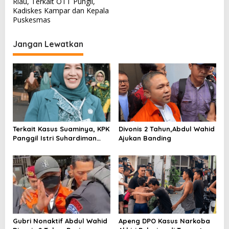
v
Riau, Terkait OTT Pungli,
Kadiskes Kampar dan Kepala
i
Puskesmas
g
a
Jangan Lewatkan
s
i
p
o
s
Terkait Kasus Suaminya, KPK
Divonis 2 Tahun,Abdul Wahid
Panggil Istri Suhardiman
Ajukan Banding
Amby
Gubri Nonaktif Abdul Wahid
Apeng DPO Kasus Narkoba