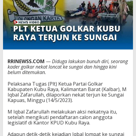
e
K
P
U
,
K
e
t
u
a
P
RRINEWSS.COM
—
Diduga lakukan bunuh diri, seorang
a
kader golkar nekat loncat ke sungai dan hingga kini
r
belum ditemukan.
t
a
Pelaksana Tugas (Plt) Ketua Partai Golkar
i
Kabupaten Kubu Raya, Kalimantan Barat (Kalbar), M
G
Iqbal Zafarullah, dilaporkan nekat terjun ke Sungai
o
Kapuas, Minggu (14/5/2023).
k
a
M Iqbal Zafarullah melakukan aksi nekatnya itu,
r
setelah mengikuti pendaftaran calon anggota
B
legislatif di Kantor KPUD Kubu Raya.
u
n
Adapun detik-detik kejadian Iqbal lompat ke sungai
u