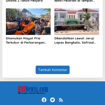
Divonis 2 Tahun Penjara
Akhiri Pelarian di Tempat
Persembunyiannya di
Kampar
Ditemukan Mayat Pria
Dikendalikan Lewat Jeruji
Terkubur di Perkarangan
Lapas Bengkalis, Safrizal
Rumah
Hubungi Kurir Lewat
Whatsapp
Tambah Komentar