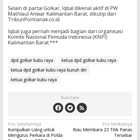
Selain di partai Golkar, Iqbal dikenal aktif di PW
Mathlaul Anwar Kalimantan Barat, dikutip dari
TribunPontianak.co.id.
Iqbal juga pernah menjadi bagian dari organisasi
Komite Nasional Pemuda Indonesia (KNPI)
Kalimantan Barat.***
dpd golkar kubu raya
ketua dpd golkar kubu raya
ketua dpd golkar kubu raya bunuh diri
ketua golkar kubu raya
Ikuti Kami
N
Pos sebelumnya
Pos berikutnya
Kumpulkan Uang untuk
Riau Membara 23 Titik Panas
a
Mengurus Perkara di Polda
Tersebar