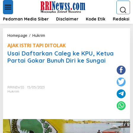
L
e
w
a
Pedoman Media Siber
Disclaimer
Kode Etik
Redaksi
t
i
k
U
Homepage
/
Hukrim
e
s
k
AJAK ISTRI TAPI DITOLAK
a
o
i
Usai Daftarkan Caleg ke KPU, Ketua
n
D
Partai Gokar Bunuh Diri ke Sungai
t
a
e
f
n
t
a
r
RRINEWSS
15/05/2023
k
Hukrim
a
n
C
a
l
e
g
k