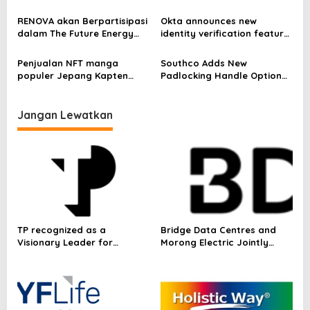
p
Still Put Their Customers
Eminent Leader in Asia
and Stakeholders at Risk of
Award at ACES Awards 2024
RENOVA akan Berpartisipasi
Okta announces new
o
Email Fraud as Businesses
dalam The Future Energy
identity verification feature
Face Record-High Email
s
Show Philippines 2023
for Zoom video
Attacks
conferencing and
Penjualan NFT manga
Southco Adds New
collaboration
populer Jepang Kapten
Padlocking Handle Option
Tsubasa dimulai pada 2
to Market-Leading Cam
Maret 2023
Latch Series
Jangan Lewatkan
TP recognized as a
Bridge Data Centres and
Visionary Leader for
Morong Electric Jointly
innovation and growth in
Launch the World’s First
Frost & Sullivan’s 2026 Frost
Fully Prefabricated Power
Radar™ for Customer
Module for AI Data Centres
Experience Management
Services in Asia-Pacific