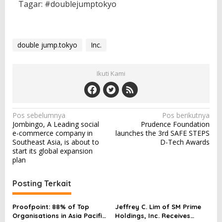
Tagar: #doublejumptokyo
double jump.tokyo
Inc.
Ikuti Kami
N
Pos sebelumnya
Pos berikutnya
Jombingo, A Leading social
Prudence Foundation
a
e-commerce company in
launches the 3rd SAFE STEPS
v
Southeast Asia, is about to
D-Tech Awards
start its global expansion
i
plan
g
a
Posting Terkait
s
Proofpoint: 88% of Top
Jeffrey C. Lim of SM Prime
i
Organisations in Asia Pacific
Holdings, Inc. Receives