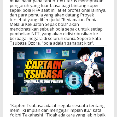
mulai hadir pada tahun 1981 terus menciptakan
m
pengaruh yang luar biasa bagi bintang super
i
sepak bola FIFA saat ini, atlet profesional lainnya,
K
dan para pemula yang akan datang Proyek
a
tersebut yang diberi judul “Kedamaian Dunia
r
Melalui Kekuatan Sepak bola” akan
a
mendonasikan sebuah bola sepak untuk setiap
k
pembelian NFT, yang akan didistribusikan ke
t
berbagai negara di seluruh dunia. Seperti kata
e
Tsubasa Ozora, “bola adalah sahabat kita”.
r
A
n
i
m
e
P
o
p
u
l
e
r
“Kapten Tsubasa adalah segala sesuatu tentang
K
memiliki impian dan mengejar impian itu,” kata
a
Yoichi Takahashi. “Tidak ada cara yang lebih baik
p