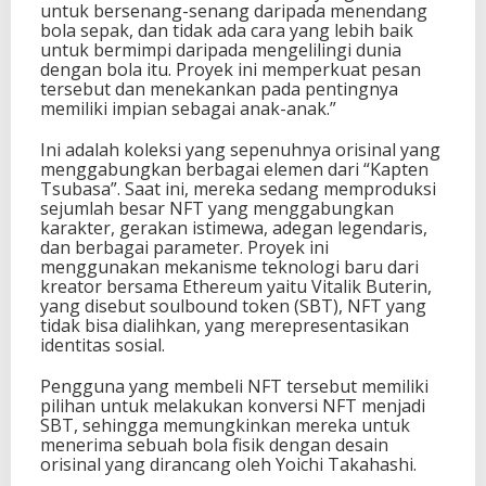
untuk bersenang-senang daripada menendang
t
bola sepak, dan tidak ada cara yang lebih baik
e
untuk bermimpi daripada mengelilingi dunia
n
dengan bola itu. Proyek ini memperkuat pesan
T
tersebut dan menekankan pada pentingnya
s
memiliki impian sebagai anak-anak.”
u
b
Ini adalah koleksi yang sepenuhnya orisinal yang
a
menggabungkan berbagai elemen dari “Kapten
s
Tsubasa”. Saat ini, mereka sedang memproduksi
a
sejumlah besar NFT yang menggabungkan
karakter, gerakan istimewa, adegan legendaris,
dan berbagai parameter. Proyek ini
menggunakan mekanisme teknologi baru dari
kreator bersama Ethereum yaitu Vitalik Buterin,
yang disebut soulbound token (SBT), NFT yang
tidak bisa dialihkan, yang merepresentasikan
identitas sosial.
Pengguna yang membeli NFT tersebut memiliki
pilihan untuk melakukan konversi NFT menjadi
SBT, sehingga memungkinkan mereka untuk
menerima sebuah bola fisik dengan desain
orisinal yang dirancang oleh Yoichi Takahashi.