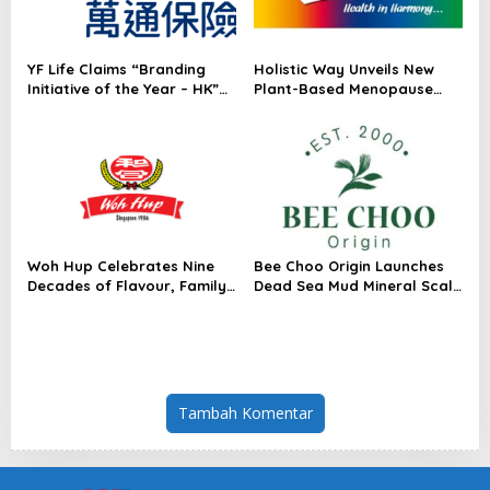
YF Life Claims “Branding
Holistic Way Unveils New
Initiative of the Year – HK”
Plant-Based Menopause
at Insurance Asia Awards
Relief Supplement
2026
Woh Hup Celebrates Nine
Bee Choo Origin Launches
Decades of Flavour, Family
Dead Sea Mud Mineral Scalp
and Innovation with Four
Detox Mask in Singapore
Bold New Sauces
Tambah Komentar