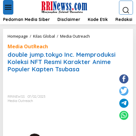
L
e
w
a
Pedoman Media Siber
Disclaimer
Kode Etik
Redaksi
t
i
k
d
Homepage
/
Kilas Global
/
Media Outreach
e
o
k
Media OutReach
u
o
b
double jump.tokyo Inc. Memproduksi
n
l
Koleksi NFT Resmi Karakter Anime
t
e
e
Populer Kapten Tsubasa
j
n
u
m
p
.
t
RRINEWSS
07/02/2023
Media Outreach
o
k
y
o
I
n
c