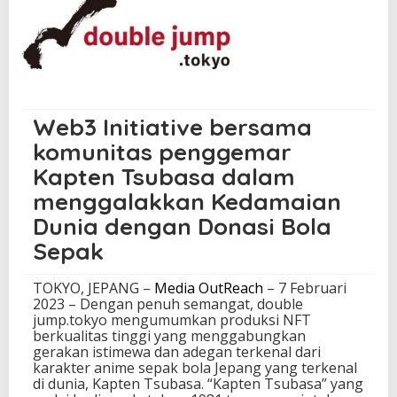
.
M
e
m
p
r
o
Web3 Initiative bersama
d
u
komunitas penggemar
k
Kapten Tsubasa dalam
s
i
menggalakkan Kedamaian
K
o
Dunia dengan Donasi Bola
l
Sepak
e
k
s
TOKYO, JEPANG –
Media OutReach
– 7 Februari
i
2023 – Dengan penuh semangat, double
N
jump.tokyo mengumumkan produksi NFT
F
berkualitas tinggi yang menggabungkan
T
gerakan istimewa dan adegan terkenal dari
R
karakter anime sepak bola Jepang yang terkenal
e
di dunia, Kapten Tsubasa. “Kapten Tsubasa” yang
s