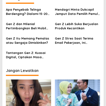
a
s
Apa Penyebab Telinga
Mendagri Minta Dukcapil
Berdenging? Dialami 15-20
Jemput Data Pemilih Pemula
i
Persen Populasi Dunia dan
ke Sekolah
p
58 Persen Gen Z
Gen Z dan Milenial
Gen Z Lebih Suka Berjualan
Pertimbangkan Beli Mobil
Produk Kecantikan
o
Hybrid daripada Listrik
s
Gen Z Itu Memang Pemalas
Gen Z Stres Saat Terima
atau Sengaja Dimiskinkan?
Email Pekerjaan, Ini
Alasannya
Tantangan Gen Z: Kuasai
Digital, Ciptakan Masa
Depan
Jangan Lewatkan