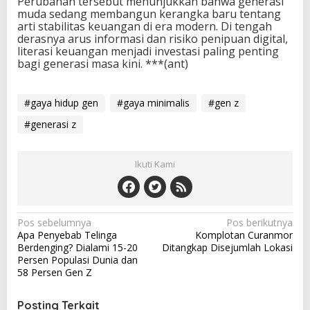
Perubahan tersebut menunjukkan bahwa generasi
muda sedang membangun kerangka baru tentang
arti stabilitas keuangan di era modern. Di tengah
derasnya arus informasi dan risiko penipuan digital,
literasi keuangan menjadi investasi paling penting
bagi generasi masa kini. ***(ant)
#gaya hidup gen
#gaya minimalis
#gen z
#generasi z
Ikuti Kami
N
Pos sebelumnya
Pos berikutnya
Apa Penyebab Telinga
Komplotan Curanmor
a
Berdenging? Dialami 15-20
Ditangkap Disejumlah Lokasi
v
Persen Populasi Dunia dan
58 Persen Gen Z
i
g
Posting Terkait