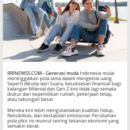
T
r
e
n
P
e
n
g
e
l
o
l
a
a
RRINEWSS.COM– Generasi muda
Indonesia mulai
n
meninggalkan pola lama dalam mengelola uang.
U
Seperti dikutip dari Suara, kesuksesan finansial bagi
a
kalangan Milenial dan Gen Z kini tidak lagi semata
n
diukur dari kepemilikan rumah, pekerjaan tetap,
g
atau tabungan besar.
Mereka kini lebih mengutamakan kualitas hidup,
fleksibilitas, dan kestabilan emosional. Perubahan
pola pikir ini muncul seiring tekanan ekonomi yang
semakin berat.