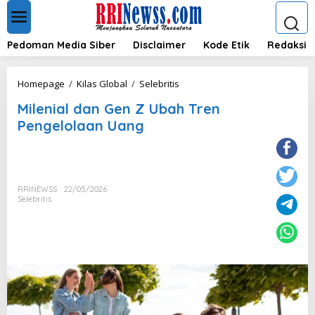
L
e
w
a
Pedoman Media Siber
Disclaimer
Kode Etik
Redaksi
t
i
k
M
Homepage
/
Kilas Global
/
Selebritis
e
i
k
Milenial dan Gen Z Ubah Tren
l
o
e
Pengelolaan Uang
n
n
t
i
e
a
n
l
d
RRINEWSS
22/05/2026
a
Selebritis
n
G
e
n
Z
U
b
a
h