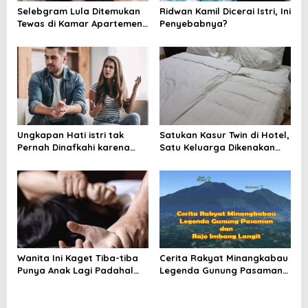
Selebgram Lula Ditemukan
Ridwan Kamil Dicerai Istri, Ini
Tewas di Kamar Apartemen
Penyebabnya?
Kondisi Terkunci
Ungkapan Hati istri tak
Satukan Kasur Twin di Hotel,
Pernah Dinafkahi karena
Satu Keluarga Dikenakan
Suami Pemalas
Denda Rp1 juta
Wanita Ini Kaget Tiba-tiba
Cerita Rakyat Minangkabau
Punya Anak Lagi Padahal
Legenda Gunung Pasaman
Tak Pernah Hamil
dan Rajo Imbang Langit