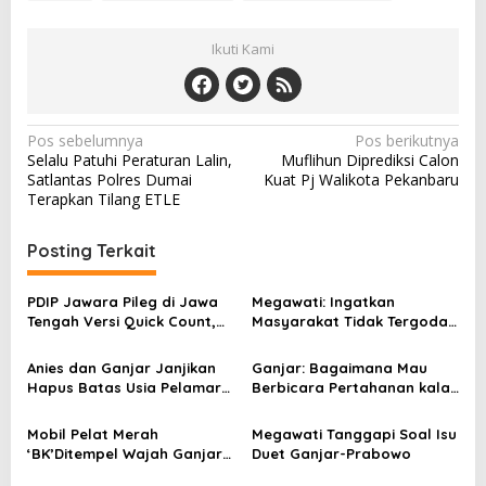
Ikuti Kami
N
Pos sebelumnya
Pos berikutnya
Selalu Patuhi Peraturan Lalin,
Muflihun Diprediksi Calon
a
Satlantas Polres Dumai
Kuat Pj Walikota Pekanbaru
v
Terapkan Tilang ETLE
i
Posting Terkait
g
a
PDIP Jawara Pileg di Jawa
Megawati: Ingatkan
s
Tengah Versi Quick Count,
Masyarakat Tidak Tergoda
Namun Pilpres Ganjar Keok
Cuma Dikasih Bansos &
i
Beras 10 Kilo
Anies dan Ganjar Janjikan
Ganjar: Bagaimana Mau
p
Hapus Batas Usia Pelamar
Berbicara Pertahanan kalau
Kerja
Belinya Pesawat Bekas
o
Mobil Pelat Merah
Megawati Tanggapi Soal Isu
s
‘BK’Ditempel Wajah Ganjar
Duet Ganjar-Prabowo
Pranowo