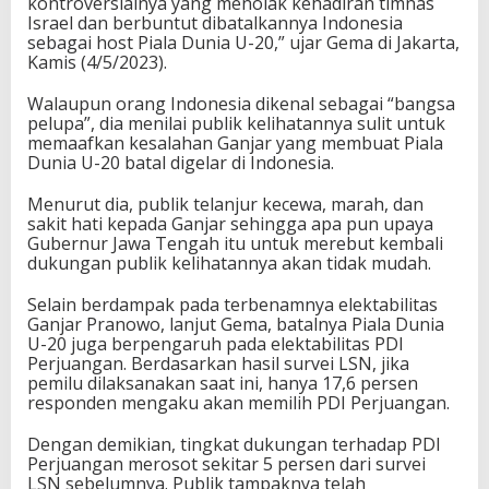
kontroversialnya yang menolak kehadiran timnas
e
Israel dan berbuntut dibatalkannya Indonesia
n
sebagai host Piala Dunia U-20,” ujar Gema di Jakarta,
a
Kamis (4/5/2023).
m
Walaupun orang Indonesia dikenal sebagai “bangsa
pelupa”, dia menilai publik kelihatannya sulit untuk
memaafkan kesalahan Ganjar yang membuat Piala
Dunia U-20 batal digelar di Indonesia.
Menurut dia, publik telanjur kecewa, marah, dan
sakit hati kepada Ganjar sehingga apa pun upaya
Gubernur Jawa Tengah itu untuk merebut kembali
dukungan publik kelihatannya akan tidak mudah.
Selain berdampak pada terbenamnya elektabilitas
Ganjar Pranowo, lanjut Gema, batalnya Piala Dunia
U-20 juga berpengaruh pada elektabilitas PDI
Perjuangan. Berdasarkan hasil survei LSN, jika
pemilu dilaksanakan saat ini, hanya 17,6 persen
responden mengaku akan memilih PDI Perjuangan.
Dengan demikian, tingkat dukungan terhadap PDI
Perjuangan merosot sekitar 5 persen dari survei
LSN sebelumnya. Publik tampaknya telah