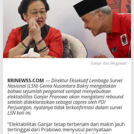
k
t
a
b
i
l
i
t
a
s
G
a
Ganjar dan Megawati
n
j
a
RRINEWSS.COM
—
Direktur Eksekutif Lembaga Survei
r
Nasional (LSN) Gema Nusantara Bakry mengatakan
M
bahwa sejumlah pengamat sempat menyebutkan
a
elektabilitas Ganjar Pranowo akan mengalami rebound
s
setelah dideklarasikan sebagai capres oleh PDI
i
Perjuangan, nyatanya tidak terkonfirmasi dalam survei
h
LSN kali ini.
T
e
“Elektabilitas Ganjar tetap terbenam dan makin jauh
r
tertinggal dari Prabowo menyusul pernyataan
b