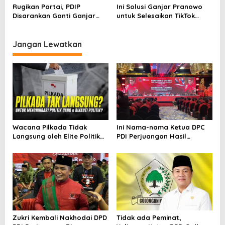
Rugikan Partai, PDIP
Ini Solusi Ganjar Pranowo
Disarankan Ganti Ganjar
untuk Selesaikan TikTok
dengan Puan
Shop
Jangan Lewatkan
Wacana Pilkada Tidak
Ini Nama-nama Ketua DPC
Langsung oleh Elite Politik
PDI Perjuangan Hasil
Kental Sarat Kekuasaan
Konfercab se-Riau
Zukri Kembali Nakhodai DPD
Tidak ada Peminat,