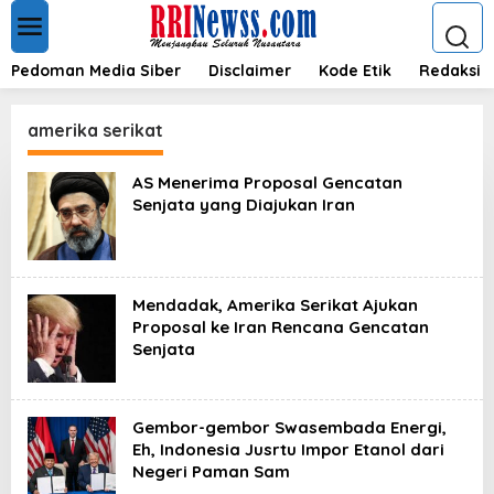
L
e
w
a
Pedoman Media Siber
Disclaimer
Kode Etik
Redaksi
t
i
k
amerika serikat
e
k
AS Menerima Proposal Gencatan
o
Senjata yang Diajukan Iran
n
t
e
n
Mendadak, Amerika Serikat Ajukan
Proposal ke Iran Rencana Gencatan
Senjata
Gembor-gembor Swasembada Energi,
Eh, Indonesia Jusrtu Impor Etanol dari
Negeri Paman Sam