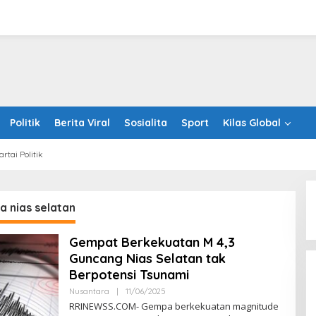
Politik
Berita Viral
Sosialita
Sport
Kilas Global
artai Politik
 nias selatan
Gempat Berkekuatan M 4,3
Guncang Nias Selatan tak
Berpotensi Tsunami
Oleh
Nusantara
|
11/06/2025
RRINEWSS
RRINEWSS.COM- Gempa berkekuatan magnitude