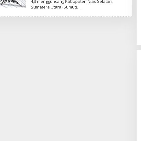
4,3 mengguncang Kabupaten Nias Selatan,
Sumatera Utara (Sumut),
Sentosa GrillFest 2026 Returns
with Its Largest Line-Up Yet: 42
Food Vendors, First-Ever
Omakase-Inspired Beachfront
Dining and Returning Crowd
Favourites