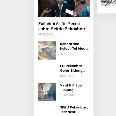
Zulhelmi Arifin Resmi
Jabat Sekda Pekanbaru
03/08/2026
Kendaraan
Keluar Tol Muara
Fajar Dialihkan
30/07/2026
ke Pekanbaru
PN Pekanbaru
Gelar Sidang
Putusan Perkara
28/07/2026
Abdul Wahid 30
Juli 2026
Viral RM Sop
Tunjang
Pekanbaru
21/07/2026
Bentak
Pelanggan,
SPBU Pekanbaru
Pemilik Minta
Terbakar,
Maaf