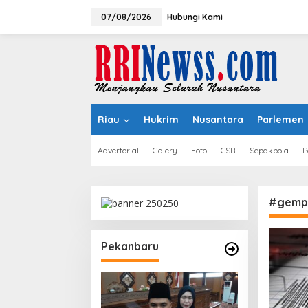
Lewati
ke
07/08/2026
Hubungi Kami
konten
Riau
Hukrim
Nusantara
Parlemen
Advertorial
Galery
Foto
CSR
Sepakbola
P
#gempa
Pekanbaru