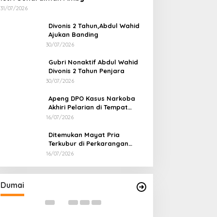
31/07/2026
Divonis 2 Tahun,Abdul Wahid
Ajukan Banding
30/07/2026
Gubri Nonaktif Abdul Wahid
Divonis 2 Tahun Penjara
30/07/2026
Apeng DPO Kasus Narkoba
Akhiri Pelarian di Tempat
Persembunyiannya di Kampar
16/07/2026
Ditemukan Mayat Pria
Terkubur di Perkarangan
Rumah
16/07/2026
Bahas Sekolah Nasional Terpadu,
Bapas dan Pemk
Empat Kepala Daerah Temui
Nota Kesepakat
Kemendikdasmen
Pelaksanaan Pida
Di Dumai
|
06/08/2026
Di Dumai
|
06/08/2026
Dumai