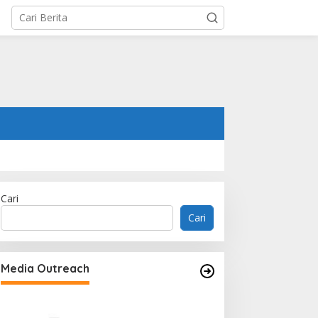
Cari
Cari
Memperluas Cak
Mahasiswa Asal 
Media Outreach
Dulatkhan, Menit
CUHK