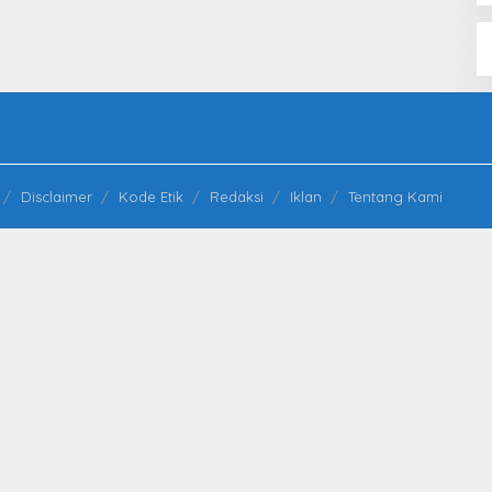
Disclaimer
Kode Etik
Redaksi
Iklan
Tentang Kami