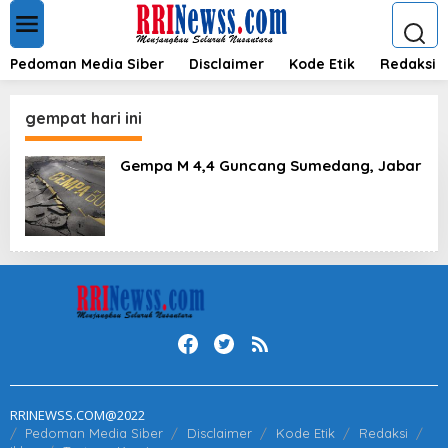
L
e
w
a
Pedoman Media Siber
Disclaimer
Kode Etik
Redaksi
t
i
k
gempat hari ini
e
k
Gempa M 4,4 Guncang Sumedang, Jabar
o
n
t
e
n
RRINEWSS.COM@2022
Pedoman Media Siber
Disclaimer
Kode Etik
Redaksi