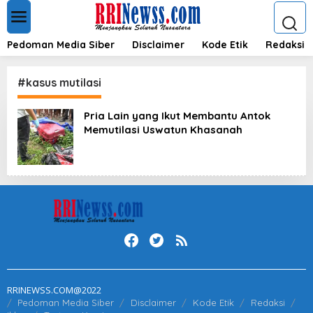
L
e
w
a
Pedoman Media Siber
Disclaimer
Kode Etik
Redaksi
t
i
k
#kasus mutilasi
e
k
Pria Lain yang Ikut Membantu Antok
o
Memutilasi Uswatun Khasanah
n
t
e
n
RRINEWSS.COM@2022
Pedoman Media Siber
Disclaimer
Kode Etik
Redaksi