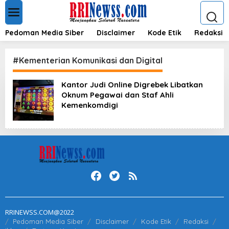
L
e
w
a
Pedoman Media Siber
Disclaimer
Kode Etik
Redaksi
t
i
k
#Kementerian Komunikasi dan Digital
e
k
Kantor Judi Online Digrebek Libatkan
o
Oknum Pegawai dan Staf Ahli
n
t
Kemenkomdigi
e
n
RRINEWSS.COM@2022
Pedoman Media Siber
Disclaimer
Kode Etik
Redaksi