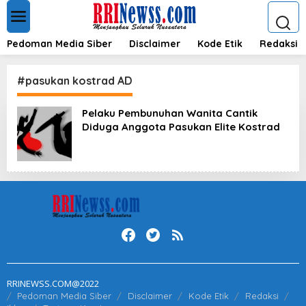
L
e
w
a
Pedoman Media Siber
Disclaimer
Kode Etik
Redaksi
t
i
k
#pasukan kostrad AD
e
k
Pelaku Pembunuhan Wanita Cantik
o
Diduga Anggota Pasukan Elite Kostrad
n
t
e
n
RRINEWSS.COM@2022
Pedoman Media Siber
Disclaimer
Kode Etik
Redaksi