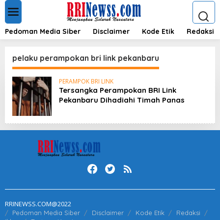
L
e
w
a
Pedoman Media Siber
Disclaimer
Kode Etik
Redaksi
t
i
k
pelaku perampokan bri link pekanbaru
e
k
PERAMPOK BRI LINK
o
Tersangka Perampokan BRI Link
n
Pekanbaru Dihadiahi Timah Panas
t
e
n
RRINEWSS.COM@2022
Pedoman Media Siber
Disclaimer
Kode Etik
Redaksi