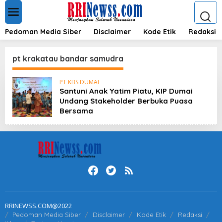
L
e
w
a
Pedoman Media Siber
Disclaimer
Kode Etik
Redaksi
t
i
k
pt krakatau bandar samudra
e
k
PT KBS DUMAI
o
Santuni Anak Yatim Piatu, KIP Dumai
n
Undang Stakeholder Berbuka Puasa
t
e
Bersama
n
RRINEWSS.COM@2022
Pedoman Media Siber
Disclaimer
Kode Etik
Redaksi