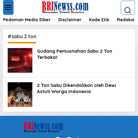
L
e
w
a
Pedoman Media Siber
Disclaimer
Kode Etik
Redaksi
t
i
k
#sabu 2 ton
e
k
Gudang Pemusnahan Sabu 2 Ton
o
Terbakar
n
t
e
n
2 Ton Sabu Dikendalikan oleh Dewi
Astuti Warga Indonesia