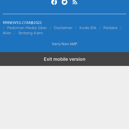
RRINEWSS.COM@2022
Pedoman Media Siber
Disclaimer
Kode Etik
Redaksi
Iklan
Tentang Kami
Versi Non AMP
Exit mobile version