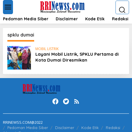
L
e
w
a
Pedoman Media Siber
Disclaimer
Kode Etik
Redaksi
t
i
k
spklu dumai
e
k
MOBIL LISTRIK
o
Layani Mobil Listrik, SPKLU Pertama di
n
Kota Dumai Diresmikan
t
e
n
RRINEWSS.COM@2022
Pedoman Media Siber
Disclaimer
Kode Etik
Redaksi