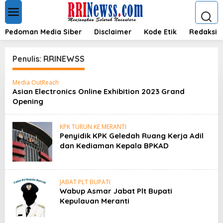
L
e
w
a
Pedoman Media Siber
Disclaimer
Kode Etik
Redaksi
t
i
k
Penulis:
RRINEWSS
e
k
Media OutReach
o
Asian Electronics Online Exhibition 2023 Grand
n
Opening
t
e
n
KPK TURUN KE MERANTI
Penyidik KPK Geledah Ruang Kerja Adil
dan Kediaman Kepala BPKAD
JABAT PLT BUPATI
Wabup Asmar Jabat Plt Bupati
Kepulauan Meranti