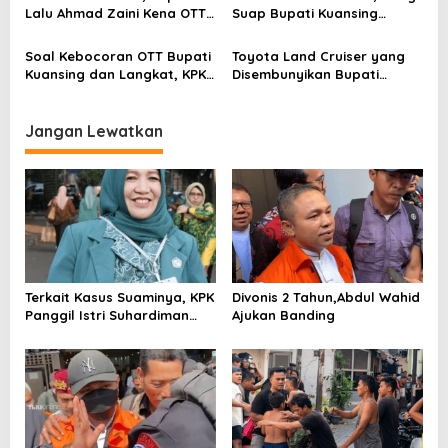
Lalu Ahmad Zaini Kena OTT
Suap Bupati Kuansing
KPK
Diamankan KPK
Soal Kebocoran OTT Bupati
Toyota Land Cruiser yang
Kuansing dan Langkat, KPK
Disembunyikan Bupati
Mulai Lakukan Pengusutan
Kuansing Diamankan KPK di
Pematang Siantar
Jangan Lewatkan
Terkait Kasus Suaminya, KPK
Divonis 2 Tahun,Abdul Wahid
Panggil Istri Suhardiman
Ajukan Banding
Amby