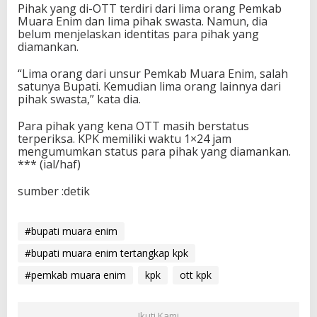
Pihak yang di-OTT terdiri dari lima orang Pemkab
d
Muara Enim dan lima pihak swasta. Namun, dia
a
belum menjelaskan identitas para pihak yang
n
diamankan.
L
i
“Lima orang dari unsur Pemkab Muara Enim, salah
m
satunya Bupati. Kemudian lima orang lainnya dari
a
pihak swasta,” kata dia.
P
i
h
Para pihak yang kena OTT masih berstatus
a
terperiksa. KPK memiliki waktu 1×24 jam
k
mengumumkan status para pihak yang diamankan.
S
*** (ial/haf)
w
a
sumber :detik
s
t
a
#bupati muara enim
#bupati muara enim tertangkap kpk
#pemkab muara enim
kpk
ott kpk
Ikuti Kami