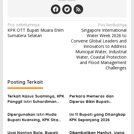
N
Pos sebelumnya
Pos berikutnya
KPK OTT Bupati Muara Enim
Singapore International
a
Sumatera Selatan
Water Week 2026 to
v
Convene Global Leaders and
Innovators to Address
i
Municipal Water, Industrial
Water, Coastal Protection
g
and Flood Management
a
Challenges
s
Posting Terkait
i
p
Terkait Kasus Suaminya, KPK
Perkara Memeras dan
o
Panggil Istri Suhardiman
Diperas Bikin Bupati
Amby
Pemalang Jadi Tersangka
s
Dipergunakan Istri Muda
Ini 11 Bupati yang Ditangkap
Bupati Kuansing, KPK Sita
KPK Sepanjang 2026
Pajero Sport Pemberiaan
Sekda
Usai Nonton Bola, Bupati
Dikembalikan Menhut, Uang