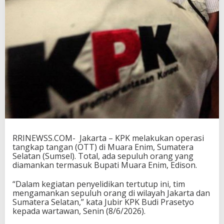
n
i
m
,
K
P
K
A
m
a
n
k
a
n
L
RRINEWSS.COM- Jakarta – KPK melakukan operasi
i
tangkap tangan (OTT) di Muara Enim, Sumatera
m
Selatan (Sumsel). Total, ada sepuluh orang yang
a
diamankan termasuk Bupati Muara Enim, Edison.
P
e
“Dalam kegiatan penyelidikan tertutup ini, tim
g
mengamankan sepuluh orang di wilayah Jakarta dan
a
Sumatera Selatan,” kata Jubir KPK Budi Prasetyo
w
kepada wartawan, Senin (8/6/2026).
a
i