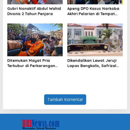
Gubri Nonaktif Abdul Wahid
Apeng DPO Kasus Narkoba
Divonis 2 Tahun Penjara
Akhiri Pelarian di Tempat
Persembunyiannya di
Kampar
Ditemukan Mayat Pria
Dikendalikan Lewat Jeruji
Terkubur di Perkarangan
Lapas Bengkalis, Safrizal
Rumah
Hubungi Kurir Lewat
Whatsapp
Tambah Komentar