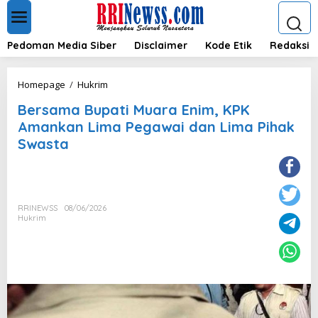
L
e
w
a
Pedoman Media Siber
Disclaimer
Kode Etik
Redaksi
t
i
k
B
Homepage
/
Hukrim
e
e
k
Bersama Bupati Muara Enim, KPK
r
o
s
Amankan Lima Pegawai dan Lima Pihak
n
a
Swasta
t
m
e
a
n
B
u
p
RRINEWSS
08/06/2026
a
Hukrim
t
i
M
u
a
r
a
E