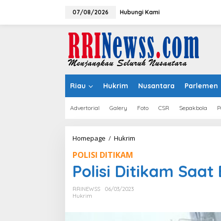
Lewati
ke
07/08/2026
Hubungi Kami
konten
Riau
Hukrim
Nusantara
Parlemen
Advertorial
Galery
Foto
CSR
Sepakbola
P
Polisi
Homepage
/
Hukrim
Ditikam
POLISI DITIKAM
Saat
Beli
Polisi Ditikam Saat 
Roti
RRINEWSS
06/03/2023
Hukrim