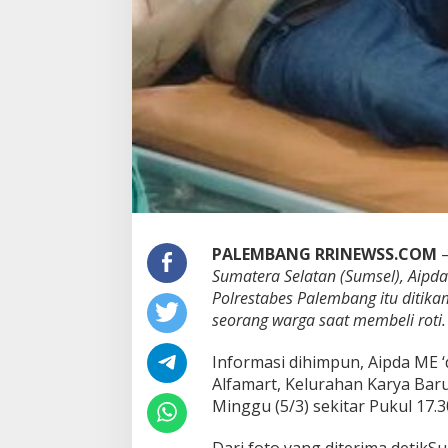
PALEMBANG RRINEWSS.COM
Sumatera Selatan (Sumsel), Aipd
Polrestabes Palembang itu ditik
seorang warga saat membeli roti.
Informasi dihimpun, Aipda ME ‘
Alfamart, Kelurahan Karya Baru
Minggu (5/3) sekitar Pukul 17.3
Dari foto yang diterima detikSu