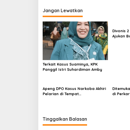
Jangan Lewatkan
Divonis 
Ajukan B
Terkait Kasus Suaminya, KPK
Panggil Istri Suhardiman Amby
Apeng DPO Kasus Narkoba Akhiri
Ditemuka
Pelarian di Tempat
di Perk
Persembunyiannya di Kampar
Tinggalkan Balasan