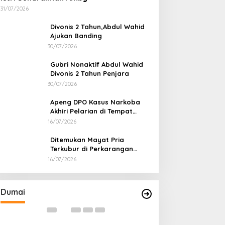
31/07/2026
Divonis 2 Tahun,Abdul Wahid
Ajukan Banding
30/07/2026
Gubri Nonaktif Abdul Wahid
Divonis 2 Tahun Penjara
30/07/2026
Apeng DPO Kasus Narkoba
Akhiri Pelarian di Tempat
Persembunyiannya di Kampar
16/07/2026
Ditemukan Mayat Pria
Terkubur di Perkarangan
Rumah
16/07/2026
Bapas dan Pemko Dumai Teken
Korupsi Distrik 
Nota Kesepakatan Tempat
Kejari Periksa 2
Pelaksanaan Pidana Kerja Sosial
Di Dumai
|
06/08/2026
Di Dumai
|
05/08/202
Dumai