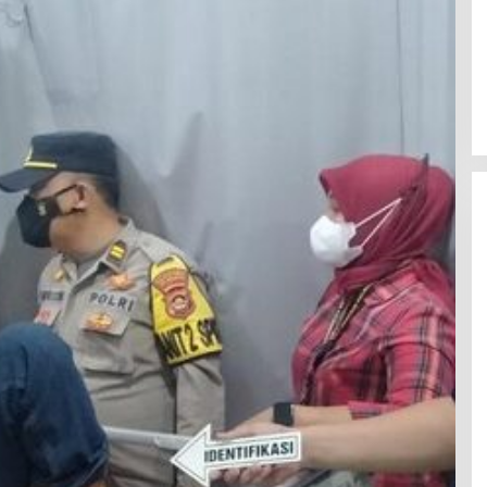
TP recognized as a Visionary
Leader for innovation and growth
in Frost & Sullivan’s 2026 Frost
Radar™ for Customer Experience
Management Services in Asia-
Pacific