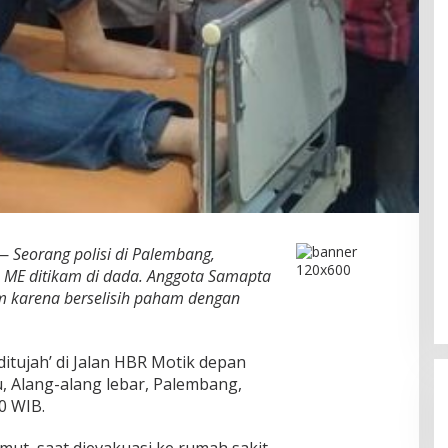
—
Seorang polisi di Palembang,
a ME ditikam di dada. Anggota Samapta
am karena berselisih paham dengan
Bahas Sekolah Nasional Terpadu,
Empat Kepala Daerah Temui
ditujah’ di Jalan HBR Motik depan
Kemendikdasmen
Di Dumai
|
06/08/2026
, Alang-alang lebar, Palembang,
0 WIB.
mut, saat dievakuasi ke rumah sakit,