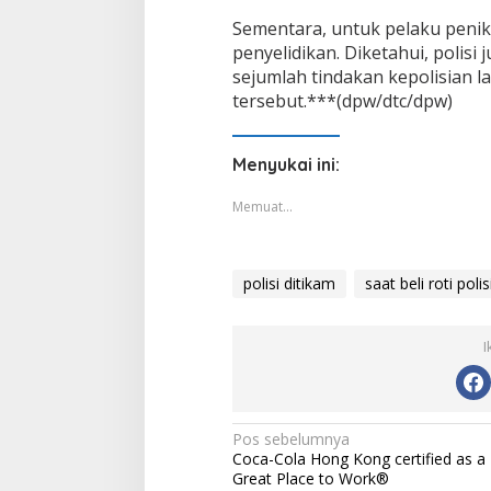
Sementara, untuk pelaku penik
penyelidikan. Diketahui, polisi
sejumlah tindakan kepolisian 
tersebut.***(dpw/dtc/dpw)
Menyukai ini:
Memuat...
polisi ditikam
saat beli roti poli
I
Navigasi
Pos sebelumnya
Coca-Cola Hong Kong certified as a
pos
Great Place to Work®