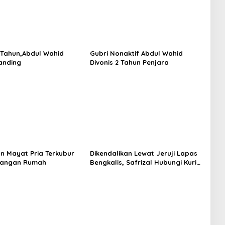
2 Tahun,Abdul Wahid
Gubri Nonaktif Abdul Wahid
anding
Divonis 2 Tahun Penjara
n Mayat Pria Terkubur
Dikendalikan Lewat Jeruji Lapas
arangan Rumah
Bengkalis, Safrizal Hubungi Kurir
Lewat Whatsapp