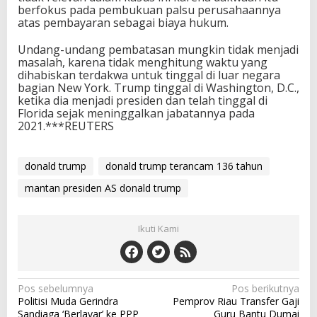
berfokus pada pembukuan palsu perusahaannya
atas pembayaran sebagai biaya hukum.
Undang-undang pembatasan mungkin tidak menjadi
masalah, karena tidak menghitung waktu yang
dihabiskan terdakwa untuk tinggal di luar negara
bagian New York. Trump tinggal di Washington, D.C.,
ketika dia menjadi presiden dan telah tinggal di
Florida sejak meninggalkan jabatannya pada
2021.***REUTERS
donald trump
donald trump terancam 136 tahun
mantan presiden AS donald trump
Ikuti Kami
N
Pos sebelumnya
Pos berikutnya
Politisi Muda Gerindra
Pemprov Riau Transfer Gaji
a
Sandiaga ‘Berlayar’ ke PPP
Guru Bantu Dumai