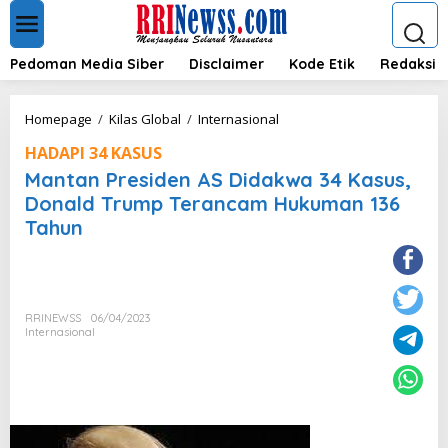
L
e
w
a
Pedoman Media Siber
Disclaimer
Kode Etik
Redaksi
t
i
k
M
Homepage
/
Kilas Global
/
Internasional
e
a
k
HADAPI 34 KASUS
n
o
t
Mantan Presiden AS Didakwa 34 Kasus,
n
a
Donald Trump Terancam Hukuman 136
t
n
e
Tahun
P
n
r
e
s
i
d
RRINEWSS
06/04/2023
Internasional
e
n
A
S
D
i
d