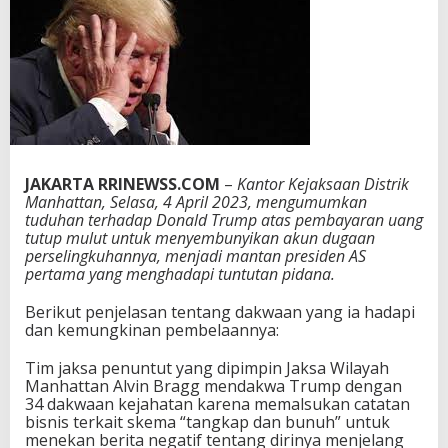
a
k
w
a
3
4
K
a
s
u
JAKARTA RRINEWSS.COM
–
Kantor Kejaksaan Distrik
s
Manhattan, Selasa, 4 April 2023, mengumumkan
,
tuduhan terhadap Donald Trump atas pembayaran uang
D
tutup mulut untuk menyembunyikan akun dugaan
o
perselingkuhannya, menjadi mantan presiden AS
n
pertama yang menghadapi tuntutan pidana.
a
l
Berikut penjelasan tentang dakwaan yang ia hadapi
d
dan kemungkinan pembelaannya:
T
r
Tim jaksa penuntut yang dipimpin Jaksa Wilayah
u
Manhattan Alvin Bragg mendakwa Trump dengan
m
34 dakwaan kejahatan karena memalsukan catatan
p
bisnis terkait skema “tangkap dan bunuh” untuk
T
menekan berita negatif tentang dirinya menjelang
e