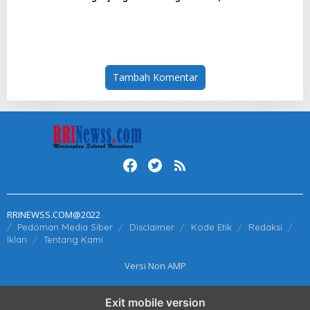
Tewas
Orang
Tambah Komentar
RRINEWSS.COM@2022
Pedoman Media Siber
Disclaimer
Kode Etik
Redaksi
Iklan
Tentang Kami
Versi Non AMP
Exit mobile version