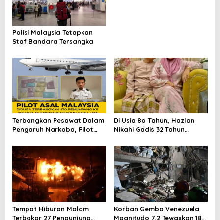
Through Digital Connectivity
and IoT Solutions
Polisi Malaysia Tetapkan
Staf Bandara Tersangka
Terbangkan Pesawat Dalam
Di Usia 8o Tahun, Hazlan
Pengaruh Narkoba, Pilot
Nikahi Gadis 32 Tahun
Malaysia Gunakan Urine
Dikarunia 2 Orang Anak
Cadangan
Tempat Hiburan Malam
Korban Gemba Venezuela
Terbakar 27 Pengunjung
Magnitudo 7,2 Tewaskan 188