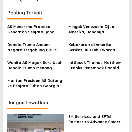
v
i
Posting Terkait
g
AS Menerima Proposal
Minyak Venezuela Dijual
a
Gencatan Senjata yang
Amerika, Uangnya
s
Diajukan Iran
Disimpang di Qatar
i
Donald Trump Ancam
Kebakaran di Amerika
Negara Tergabung BRICS
Serikat, 180 Ribu Warga
p
tak Ciptakan Mata Uang
Mengungsi
Baru
o
Wanita AS Mogok Seks Usai
Ini Sosok Thomas Matthew
Donald Trump Menang
Crooks Penembak Donald
s
Pilpres
Trump Ketika Kampanye
Mantan Presiden AS Datang
ke Penjara Fulton Georgia
Menyerahkan Diri
Jangan Lewatkan
EM Services and SPTel
Partner to Advance Smart
Estate Management