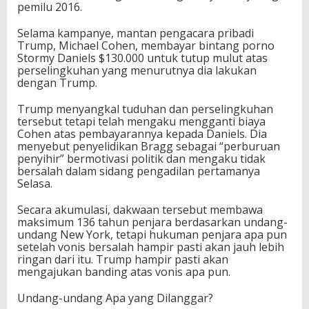
pemilu 2016.
r
a
Selama kampanye, mantan pengacara pribadi
n
Trump, Michael Cohen, membayar bintang porno
c
Stormy Daniels $130.000 untuk tutup mulut atas
a
perselingkuhan yang menurutnya dia lakukan
m
dengan Trump.
H
u
Trump menyangkal tuduhan dan perselingkuhan
k
tersebut tetapi telah mengaku mengganti biaya
u
Cohen atas pembayarannya kepada Daniels. Dia
m
menyebut penyelidikan Bragg sebagai “perburuan
a
penyihir” bermotivasi politik dan mengaku tidak
n
bersalah dalam sidang pengadilan pertamanya
1
Selasa.
3
6
Secara akumulasi, dakwaan tersebut membawa
T
maksimum 136 tahun penjara berdasarkan undang-
a
undang New York, tetapi hukuman penjara apa pun
h
setelah vonis bersalah hampir pasti akan jauh lebih
u
ringan dari itu. Trump hampir pasti akan
n
mengajukan banding atas vonis apa pun.
Undang-undang Apa yang Dilanggar?