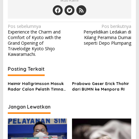
Ikuti Kami
N
Pos sebelumnya
Pos berikutnya
Experience the Charm and
Penyelidikan Ledakan di
a
Comfort of Kyoto with the
Kilang Peramina Dumai
v
Grand Opening of
seperti Depo Plumpang
Travelodge Kyoto Shijo
i
Kawaramachi.
g
a
Posting Terkait
s
Heimir Hallgrimsson Masuk
Prabowo Geser Erick Thohir
i
Radar Calon Pelatih Timnas
dari BUMN ke Menpora RI
p
Indonesia
o
Jangan Lewatkan
s