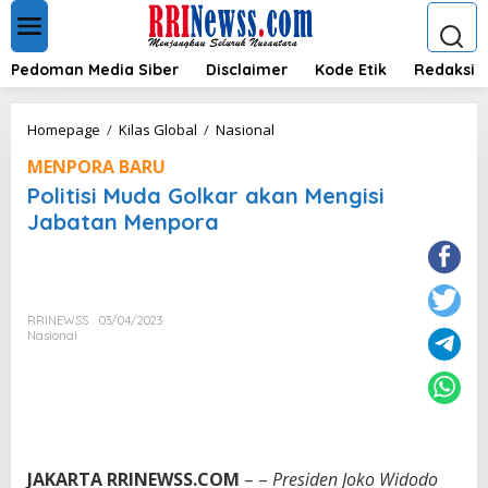
L
e
w
a
Pedoman Media Siber
Disclaimer
Kode Etik
Redaksi
t
i
k
P
Homepage
/
Kilas Global
/
Nasional
e
o
k
MENPORA BARU
l
o
i
Politisi Muda Golkar akan Mengisi
n
t
Jabatan Menpora
t
i
e
s
n
i
M
u
RRINEWSS
03/04/2023
d
Nasional
a
G
o
l
k
a
r
JAKARTA RRINEWSS.COM
– –
Presiden Joko Widodo
a