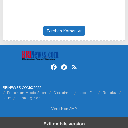
KPK
Tambah Komentar
RRINEWSS.COM@2022
Pedoman Media Siber
Disclaimer
Kode Etik
Redaksi
Iklan
Tentang Kami
Versi Non AMP
Exit mobile version