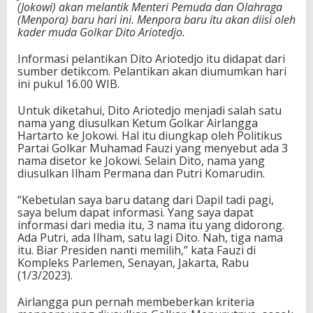
(Jokowi) akan melantik Menteri Pemuda dan Olahraga
k
(Menpora) baru hari ini. Menpora baru itu akan diisi oleh
a
kader muda Golkar Dito Ariotedjo.
n
M
Informasi pelantikan Dito Ariotedjo itu didapat dari
e
sumber detikcom. Pelantikan akan diumumkan hari
n
ini pukul 16.00 WIB.
g
i
Untuk diketahui, Dito Ariotedjo menjadi salah satu
s
nama yang diusulkan Ketum Golkar Airlangga
i
Hartarto ke Jokowi. Hal itu diungkap oleh Politikus
J
Partai Golkar Muhamad Fauzi yang menyebut ada 3
a
nama disetor ke Jokowi. Selain Dito, nama yang
b
diusulkan Ilham Permana dan Putri Komarudin.
a
t
a
“Kebetulan saya baru datang dari Dapil tadi pagi,
n
saya belum dapat informasi. Yang saya dapat
M
informasi dari media itu, 3 nama itu yang didorong.
e
Ada Putri, ada Ilham, satu lagi Dito. Nah, tiga nama
n
itu. Biar Presiden nanti memilih,” kata Fauzi di
p
Kompleks Parlemen, Senayan, Jakarta, Rabu
o
(1/3/2023).
r
a
Airlangga pun pernah membeberkan kriteria