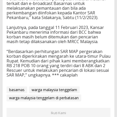
b
terkait dan e-broadcast Basarnas untuk
a
melaksanakan pemantauan dan bila ada
r
perkembangan diinfokan kepada Kantor SAR
a
Pekanbaru,” kata Sidakarya, Sabtu (11/2/2023).
A
r
Lanjutnya, pada tanggal 11 Februari 2023, Kansar
u
Pekanbaru menerima informasi dari BCC bahwa
s
korban masih belum ditemukan dan pencarian
k
masih tetap dilaksanakan oleh MRCC Malaysia.
e
R
“Berdasarkan perhitungan SAR MAP pergerakan
u
korban diperkirakan mengarah ke utara-timur Pulau
p
Rupat. Kemudian dari pihak kami memberangkatkan
a
RB 218 POB 10 orang yang terdiri dari 8 ABK dan 2
t
Rescuer untuk melakukan pencarian di lokasi sesuai
SAR MAP,” ungkapnya. *** cakaplah
basarnas
warga malaysia tenggelam
warga malaysia tenggelam di perbatasan
Ikuti Kami