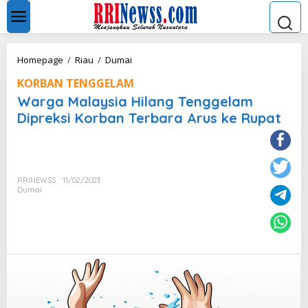
L
e
w
a
t
W
Homepage
/
Riau
/
Dumai
i
a
k
KORBAN TENGGELAM
r
e
g
Warga Malaysia Hilang Tenggelam
k
a
Dipreksi Korban Terbara Arus ke Rupat
o
M
n
a
t
l
e
a
n
y
RRINEWSS
11/02/2023
s
Dumai
i
a
H
i
l
a
n
g
T
e