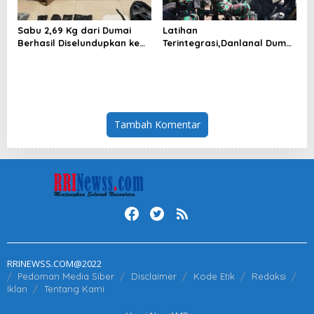
Sabu 2,69 Kg dari Dumai
Latihan
Berhasil Diselundupkan ke
Terintegrasi,Danlanal Dumai
Pulau Jawa
jadi Warga Kehormatan
Korps Arhanud
Tambah Komentar
RRINEWSS.COM@2022
Pedoman Media Siber
Disclaimer
Kode Etik
Redaksi
Iklan
Tentang Kami