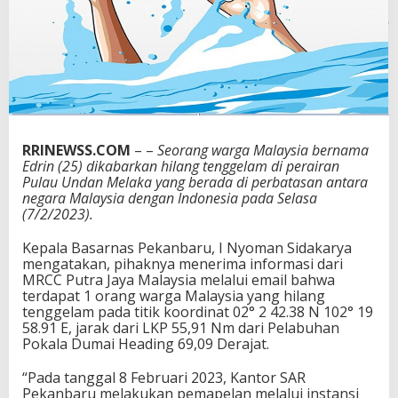
n
g
g
e
l
a
m
D
i
RRINEWSS.COM
– –
Seorang warga Malaysia bernama
p
Edrin (25) dikabarkan hilang tenggelam di perairan
r
Pulau Undan Melaka yang berada di perbatasan antara
e
negara Malaysia dengan Indonesia pada Selasa
k
(7/2/2023).
s
i
Kepala Basarnas Pekanbaru, I Nyoman Sidakarya
K
mengatakan, pihaknya menerima informasi dari
o
MRCC Putra Jaya Malaysia melalui email bahwa
r
terdapat 1 orang warga Malaysia yang hilang
b
tenggelam pada titik koordinat 02° 2 42.38 N 102° 19
a
58.91 E, jarak dari LKP 55,91 Nm dari Pelabuhan
n
Pokala Dumai Heading 69,09 Derajat.
T
e
“Pada tanggal 8 Februari 2023, Kantor SAR
r
Pekanbaru melakukan pemapelan melalui instansi