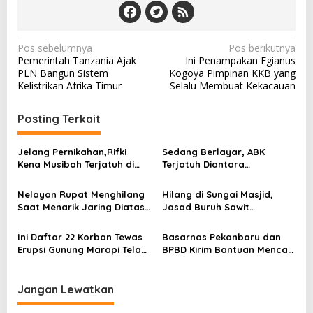
N
Pos sebelumnya
Pos berikutnya
Pemerintah Tanzania Ajak
Ini Penampakan Egianus
a
PLN Bangun Sistem
Kogoya Pimpinan KKB yang
v
Kelistrikan Afrika Timur
Selalu Membuat Kekacauan
i
Posting Terkait
g
a
Jelang Pernikahan,Rifki
Sedang Berlayar, ABK
s
Kena Musibah Terjatuh di
Terjatuh Diantara
Sungai Kampar
Pelabuhan Wilmar dan
i
Pelindo
Nelayan Rupat Menghilang
Hilang di Sungai Masjid,
p
Saat Menarik Jaring Diatas
Jasad Buruh Sawit
Pompong
Ditemukan dalam Kondisi
o
Terluka di Lengan
Ini Daftar 22 Korban Tewas
Basarnas Pekanbaru dan
s
Erupsi Gunung Marapi Telah
BPBD Kirim Bantuan Mencari
Teridentifikasi
Pendaki Gunung yang
Hilang
Jangan Lewatkan