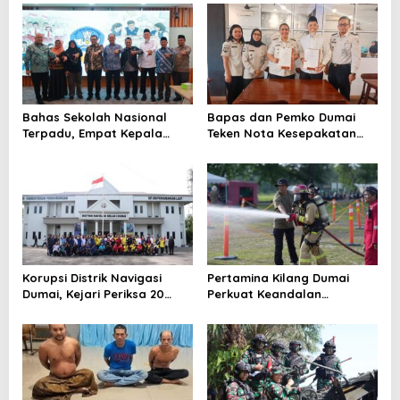
Bahas Sekolah Nasional
Bapas dan Pemko Dumai
Terpadu, Empat Kepala
Teken Nota Kesepakatan
Daerah Temui
Tempat Pelaksanaan Pidana
Kemendikdasmen
Kerja Sosial
Korupsi Distrik Navigasi
Pertamina Kilang Dumai
Dumai, Kejari Periksa 20
Perkuat Keandalan
Orang
Tanggap Darurat