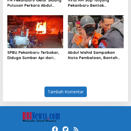
Putusan Perkara Abdul
Pekanbaru Bentak
Wahid 30 Juli 2026
Pelanggan, Pemilik Minta
Maaf
SPBU Pekanbaru Terbakar,
Abdul Wahid Sampaikan
Diduga Sumber Api dari
Nota Pembelaan, Bantah
Mobil Kijang LGX
Perintah Pengumpulan Uang
Tambah Komentar