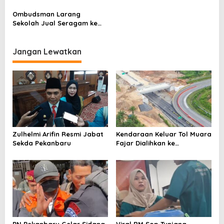
Riau, Uangnya Harus
Sekolah
Dikembalikan
Ombudsman Larang
Sekolah Jual Seragam ke
Siswa
Jangan Lewatkan
Zulhelmi Arifin Resmi Jabat
Kendaraan Keluar Tol Muara
Sekda Pekanbaru
Fajar Dialihkan ke
Pekanbaru
PN Pekanbaru Gelar Sidang
Viral RM Sop Tunjang