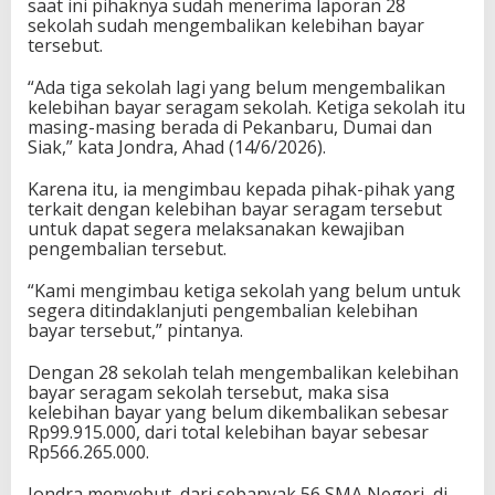
saat ini pihaknya sudah menerima laporan 28
a
sekolah sudah mengembalikan kelebihan bayar
l
tersebut.
i
k
“Ada tiga sekolah lagi yang belum mengembalikan
a
kelebihan bayar seragam sekolah. Ketiga sekolah itu
n
masing-masing berada di Pekanbaru, Dumai dan
D
Siak,” kata Jondra, Ahad (14/6/2026).
a
n
Karena itu, ia mengimbau kepada pihak-pihak yang
a
terkait dengan kelebihan bayar seragam tersebut
M
untuk dapat segera melaksanakan kewajiban
a
pengembalian tersebut.
r
k
“Kami mengimbau ketiga sekolah yang belum untuk
U
segera ditindaklanjuti pengembalian kelebihan
p
bayar tersebut,” pintanya.
S
e
Dengan 28 sekolah telah mengembalikan kelebihan
r
bayar seragam sekolah tersebut, maka sisa
a
kelebihan bayar yang belum dikembalikan sebesar
g
Rp99.915.000, dari total kelebihan bayar sebesar
a
Rp566.265.000.
m
S
Jondra menyebut, dari sebanyak 56 SMA Negeri, di
e