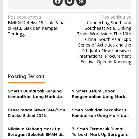
N
Pos sebelumnya
Pos berikutnya
BMKG Deteksi 19 Titik Panas
Connecting South and
a
di Riau, Siak dan Kampar
Southeast Asia, Linking
v
Tertinggi
Trade Worldwide: The 10th
China–South Asia Expo
i
Series of Activities and the
4th Junfa-New Luosiwan
g
International Procurement
a
Festival Open in Kunming
s
Posting Terkait
i
p
SMAN 1 Dumai tak Kunjung
9 SMAN Belum Lapor
o
Kembalikan Uang Mark Up
Pengembalian Uang Mark
Seragam Sekolah
Up Seragam Sekolah
s
Penerimaan Siswa SMA/SMK
SMAN Siak dan Pekanbaru
Dibuka 8 Juni 2026
Kembalikan Uang Mark Up
Mendatang
Seragam Sekolah, SMAN 1
Dumai Belum
Nilainya Mehong Mark Up
31 SMAN Termasuk Dumai
Seragam Sekolah SMAN di
Terbukti Mark Up Seragam