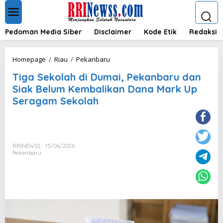
L
e
w
a
Pedoman Media Siber
Disclaimer
Kode Etik
Redaksi
t
i
k
T
Homepage
/
Riau
/
Pekanbaru
e
i
k
Tiga Sekolah di Dumai, Pekanbaru dan
g
o
a
Siak Belum Kembalikan Dana Mark Up
n
S
Seragam Sekolah
t
e
e
k
n
o
l
a
RRINEWSS
15/06/2026
h
Pekanbaru
d
i
D
u
m
a
i
,