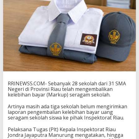
P
e
k
a
n
b
a
r
u
d
a
n
S
i
a
RRINEWSS.COM- Sebanyak 28 sekolah dari 31 SMA
k
Negeri di Provinsi Riau telah mengembalikan
B
kelebihan bayar (Markup) seragam sekolah.
e
l
Artinya masih ada tiga sekolah belum mengirimkan
u
laporan pengembalian kelebihan bayar uang
m
seragam sekolah siswa ke pihak Inspektorat Riau.
K
e
Pelaksana Tugas (Plt) Kepala Inspektorat Riau
m
Jondra Jayaputra Manurung mengatakan, hingga
b