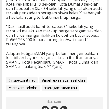
Kota Pekanbaru 19 sekolah, Kota Dumai 3 sekolah
k
dan Kabupaten Siak 34 sekolah yang dilakukan audit
o
terkait pengadaan seragam siswa kelas X, sebanyak
l
31 sekolah yang terbukti mark-up harga.
a
h
“Dari hasil audit kami, terdapat 31 sekolah yang
terbukti melakukan markup harga seragam sekolah,
dan harus mengembalikan kelebihan bayar sebesar
Rp566.265.000 kepada orang tua/wali murid,”
terangnya.
Adapun ketiga SMAN yang belum mengembalikan
kelebihan bayar seragam sekolah itu di antaranya,
SMAN 5 Kota Pekanbaru, SMAN 1 Kota Dumai dan
SMAN 5 Tualang Siak. ***(ant)
#inspektorat riau
#mark up seragam sekolah
#seragam sekolah
#seragam sman riau
Ikuti Kami