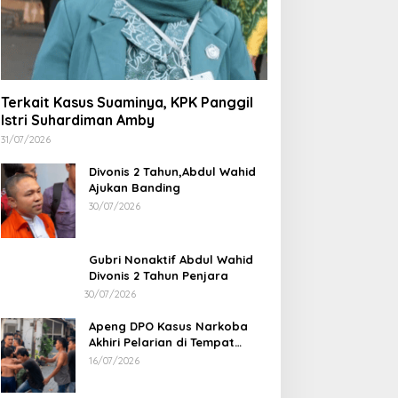
Terkait Kasus Suaminya, KPK Panggil
Istri Suhardiman Amby
31/07/2026
Divonis 2 Tahun,Abdul Wahid
Ajukan Banding
30/07/2026
Gubri Nonaktif Abdul Wahid
Divonis 2 Tahun Penjara
30/07/2026
Apeng DPO Kasus Narkoba
Akhiri Pelarian di Tempat
Persembunyiannya di Kampar
16/07/2026