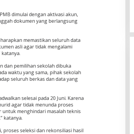
SPMB dimulai dengan aktivasi akun,
 unggah dokumen yang berlangsung
Cinta Ditolak, Pemuda di Dumai
Aniaya Bapak Calon Mertua
 diharapkan memastikan seluruh data
Gunakan Celurit
Di Dumai
|
07/08/2026
kumen asli agar tidak mengalami
” katanya.
an dan pemilihan sekolah dibuka
Pada waktu yang sama, pihak sekolah
adap seluruh berkas dan data yang
jadwalkan selesai pada 20 Juni. Karena
murid agar tidak menunda proses
r untuk menghindari masalah teknis
 katanya.
, proses seleksi dan rekonsiliasi hasil