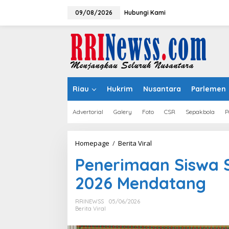
Lewati
ke
09/08/2026
Hubungi Kami
konten
Riau
Hukrim
Nusantara
Parlemen
Advertorial
Galery
Foto
CSR
Sepakbola
P
Penerimaan
Homepage
/
Berita Viral
Siswa
Penerimaan Siswa 
SMA/SMK
Dibuka
2026 Mendatang
8
Juni
2026
RRINEWSS
05/06/2026
Mendatang
Berita Viral