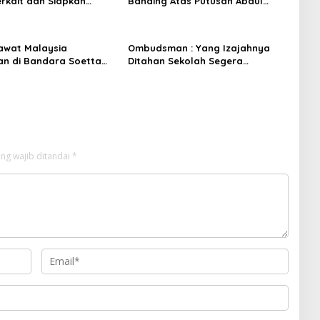
erkait dan Siapkan
Banding Atas Putusan Abdul
Wahid
sawat Malaysia
Ombudsman : Yang Izajahnya
n di Bandara Soetta
Ditahan Sekolah Segera
an 70.114 Butir Ekstasi
Laporkan
ram Sabu
ng wajib ditandai
*