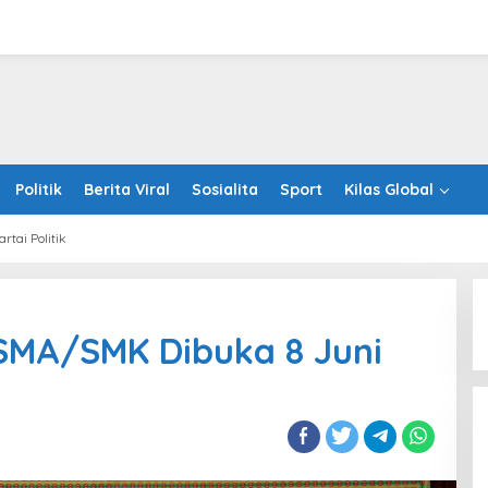
Politik
Berita Viral
Sosialita
Sport
Kilas Global
artai Politik
SMA/SMK Dibuka 8 Juni
Sentosa GrillFest 2026 Returns
with Its Largest Line-Up Yet: 42
Food Vendors, First-Ever
Omakase-Inspired Beachfront
Dining and Returning Crowd
Favourites