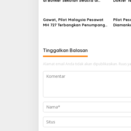
di Bunker Sekolah Swasta di
Dokter T
Jakarta Selatan
Sanksi
Gawat, Pilot Malaysia Pesawat
Pilot Pe
MH 727 Terbangkan Penumpang
Diamanka
Dalam Pengaruh Narkoba
Selundupk
dan 4 G
Tinggalkan Balasan
Alamat email Anda tidak akan dipublikasikan.
Ruas ya