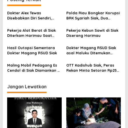
a
s
Dokter Alex Tewas
Polda Riau Bongkar Korupsi
Disebabkan Diri Sendiri,
BRK Syariah Siak, Dua
i
Diduga Dipicu Pinjaman
Orang Tersangka Kerugian
p
Online
Rp18,92 Miliar
Pekerja Alat Berat di Siak
Pekerja Kebun Sawit di Siak
Diterkam Harimau Saat
Diserang Harimau
o
Hendak Buang Air Besar
s
Hasil Outopsi Sementara
Dokter Magang RSUD Siak
Dokter Magang RSUD Siak
asal Maluku Ditemukan
Tewas di Lahan Kosong
Maling Mobil Pedagang Es
OTT Kadishub Siak, Peras
Cendol di Siak Diamankan di
Rekan Minta Setoran Rp25
Inhil
Juta
Jangan Lewatkan