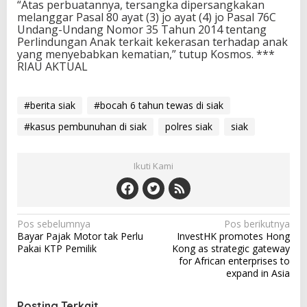
“Atas perbuatannya, tersangka dipersangkakan
melanggar Pasal 80 ayat (3) jo ayat (4) jo Pasal 76C
Undang-Undang Nomor 35 Tahun 2014 tentang
Perlindungan Anak terkait kekerasan terhadap anak
yang menyebabkan kematian,” tutup Kosmos. ***
RIAU AKTUAL
#berita siak
#bocah 6 tahun tewas di siak
#kasus pembunuhan di siak
polres siak
siak
Ikuti Kami
N
Pos sebelumnya
Pos berikutnya
Bayar Pajak Motor tak Perlu
InvestHK promotes Hong
a
Pakai KTP Pemilik
Kong as strategic gateway
v
for African enterprises to
expand in Asia
i
g
Posting Terkait