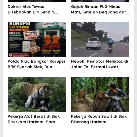
Dokter Alex Tewas
Gajah Binaan PLG Minas
Disebabkan Diri Sendiri,
Mati, Setelah Berjuang dari
Diduga Dipicu Pinjaman
Sakit Selama Sebulan
Online
Polda Riau Bongkar Korupsi
Heboh, Pemotor Melintas di
BRK Syariah Siak, Dua
Jalan Tol Permai Lewat
Orang Tersangka Kerugian
Gerbang Kandis
Rp18,92 Miliar
Pekerja Alat Berat di Siak
Pekerja Kebun Sawit di Siak
Diterkam Harimau Saat
Diserang Harimau
Hendak Buang Air Besar