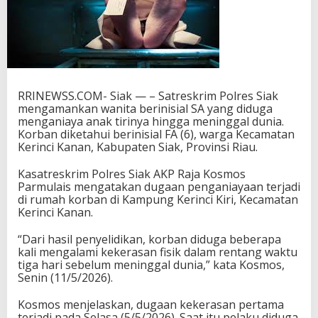
a
h
6
T
a
h
u
RRINEWSS.COM- Siak — – Satreskrim Polres Siak
n
mengamankan wanita berinisial SA yang diduga
M
menganiaya anak tirinya hingga meninggal dunia.
e
Korban diketahui berinisial FA (6), warga Kecamatan
n
Kerinci Kanan, Kabupaten Siak, Provinsi Riau.
i
n
Kasatreskrim Polres Siak AKP Raja Kosmos
g
Parmulais mengatakan dugaan penganiayaan terjadi
g
di rumah korban di Kampung Kerinci Kiri, Kecamatan
a
Kerinci Kanan.
l
“Dari hasil penyelidikan, korban diduga beberapa
kali mengalami kekerasan fisik dalam rentang waktu
tiga hari sebelum meninggal dunia,” kata Kosmos,
Senin (11/5/2026).
Kosmos menjelaskan, dugaan kekerasan pertama
terjadi pada Selasa (5/5/2026). Saat itu pelaku diduga