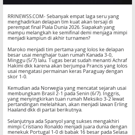
2
6
RRINEWSS.COM- Sebanyak empat laga seru yang
menghadirkan delapan tim kuat akan tersaji di
perempat final Piala Dunia 2026. Siapakah yang
mampu melangkah ke semifinal demi menjaga mimpi
menjadi kampiun di akhir turnamen?
Maroko menjadi tim pertama yang lolos ke delapan
besar usai menghajar tuan rumah Kanada 3-0,
Minggu (5/7) lalu. Tugas berat sudah menanti Achraf
Hakimi dkk karena akan berjumpa Prancis yang lolos
usai mengatasi permainan keras Paraguay dengan
skor 1-0.
Kemudian ada Norwegia yang mencatat sejarah usai
membungkam Brasil 2-1 pada Senin (6/7). Inggris,
yang menyingkirkan tuan rumah Meksiko 3-2 lewat
pertandingan melelahkan, akan menjadi lawan Erling
Haaland dkk di partai berikutnya.
Selanjutnya ada Spanyol yang sukses mengakhiri
mimpi Cristiano Ronaldo menjadi juara dunia dengan
menekuk Portugal 1-0 di babak 16 besar pada Selasa