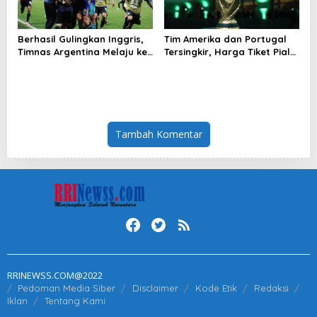
Berhasil Gulingkan Inggris,
Tim Amerika dan Portugal
Timnas Argentina Melaju ke
Tersingkir, Harga Tiket Piala
Final Piala Dunia
Dunia Terjun Bebas
Tambah Komentar
RRINEWSS.COM@2022
Pedoman Media Siber
Disclaimer
Kode Etik
Redaksi
Iklan
Tentang Kami